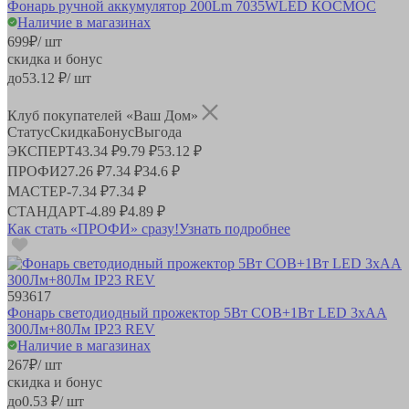
Фонарь ручной аккумулятор 200Lm 7035WLED КОСМОС
Наличие в магазинах
699
₽
/ шт
скидка и бонус
до
53.12
₽/ шт
Клуб покупателей «Ваш Дом»
Статус
Скидка
Бонус
Выгода
ЭКСПЕРТ
43.34 ₽
9.79 ₽
53.12 ₽
ПРОФИ
27.26 ₽
7.34 ₽
34.6 ₽
МАСТЕР
-
7.34 ₽
7.34 ₽
СТАНДАРТ
-
4.89 ₽
4.89 ₽
Как стать «ПРОФИ» сразу!
Узнать подробнее
593617
Фонарь светодиодный прожектор 5Вт COB+1Вт LED 3xAA
300Лм+80Лм IP23 REV
Наличие в магазинах
267
₽
/ шт
скидка и бонус
до
0.53
₽/ шт