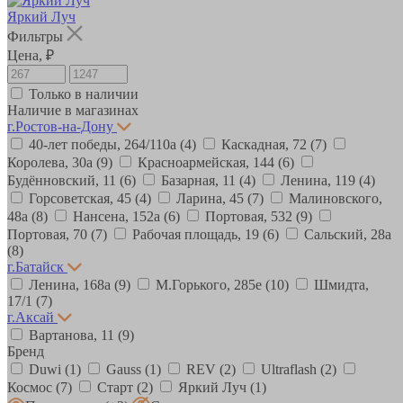
Яркий Луч
Фильтры
Цена, ₽
Только в наличии
Наличие в магазинах
г.Ростов-на-Дону
40-лет победы, 264/110а
(4)
Каскадная, 72
(7)
Королева, 30а
(9)
Красноармейская, 144
(6)
Будённовский, 11
(6)
Базарная, 11
(4)
Ленина, 119
(4)
Горсоветская, 45
(4)
Ларина, 45
(7)
Малиновского,
48а
(8)
Нансена, 152а
(6)
Портовая, 532
(9)
Портовая, 70
(7)
Рабочая площадь, 19
(6)
Сальский, 28a
(8)
г.Батайск
Ленина, 168а
(9)
М.Горького, 285е
(10)
Шмидта,
17/1
(7)
г.Аксай
Вартанова, 11
(9)
Бренд
Duwi
(1)
Gauss
(1)
REV
(2)
Ultraflash
(2)
Космос
(7)
Старт
(2)
Яркий Луч
(1)