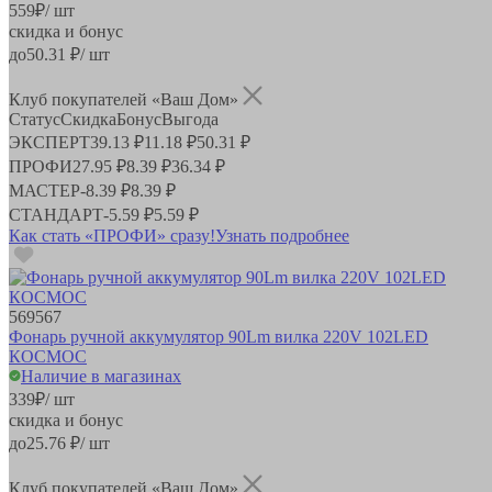
559
₽
/ шт
скидка и бонус
до
50.31
₽/ шт
Клуб покупателей «Ваш Дом»
Статус
Скидка
Бонус
Выгода
ЭКСПЕРТ
39.13 ₽
11.18 ₽
50.31 ₽
ПРОФИ
27.95 ₽
8.39 ₽
36.34 ₽
МАСТЕР
-
8.39 ₽
8.39 ₽
СТАНДАРТ
-
5.59 ₽
5.59 ₽
Как стать «ПРОФИ» сразу!
Узнать подробнее
569567
Фонарь ручной аккумулятор 90Lm вилка 220V 102LED
КОСМОС
Наличие в магазинах
339
₽
/ шт
скидка и бонус
до
25.76
₽/ шт
Клуб покупателей «Ваш Дом»