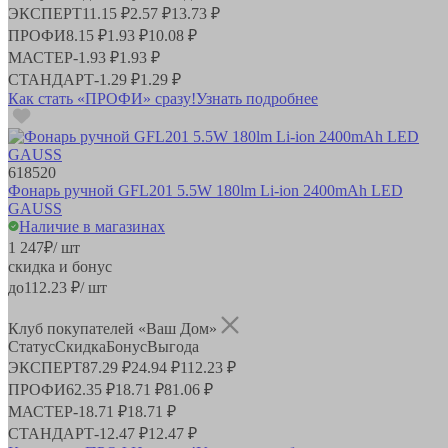
ЭКСПЕРТ
11.15 ₽
2.57 ₽
13.73 ₽
ПРОФИ
8.15 ₽
1.93 ₽
10.08 ₽
МАСТЕР
-
1.93 ₽
1.93 ₽
СТАНДАРТ
-
1.29 ₽
1.29 ₽
Как стать «ПРОФИ» сразу!
Узнать подробнее
618520
Фонарь ручной GFL201 5.5W 180lm Li-ion 2400mAh LED
GAUSS
Наличие в магазинах
1 247
₽
/ шт
скидка и бонус
до
112.23
₽/ шт
Клуб покупателей «Ваш Дом»
Статус
Скидка
Бонус
Выгода
ЭКСПЕРТ
87.29 ₽
24.94 ₽
112.23 ₽
ПРОФИ
62.35 ₽
18.71 ₽
81.06 ₽
МАСТЕР
-
18.71 ₽
18.71 ₽
СТАНДАРТ
-
12.47 ₽
12.47 ₽