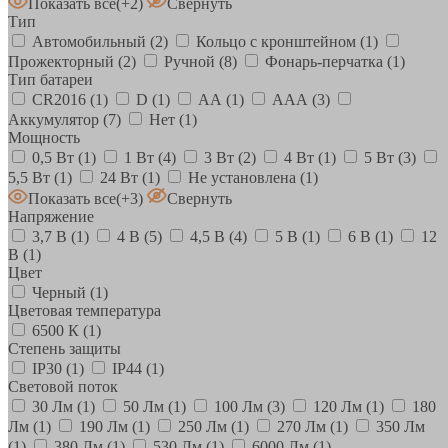
Показать все
(+2)
Свернуть
Тип
Автомобильный
(2)
Кольцо с кронштейном
(1)
Прожекторный
(2)
Ручной
(8)
Фонарь-перчатка
(1)
Тип батареи
CR2016
(1)
D
(1)
АА
(1)
ААА
(3)
Аккумулятор
(7)
Нет
(1)
Мощность
0,5 Вт
(1)
1 Вт
(4)
3 Вт
(2)
4 Вт
(1)
5 Вт
(3)
5,5 Вт
(1)
24 Вт
(1)
Не установлена
(1)
Показать все
(+3)
Свернуть
Напряжение
3,7 В
(1)
4 В
(5)
4,5 В
(4)
5 В
(1)
6 В
(1)
12
В
(1)
Цвет
Черный
(1)
Цветовая температура
6500 К
(1)
Степень защиты
IP30
(1)
IP44
(1)
Световой поток
30 Лм
(1)
50 Лм
(1)
100 Лм
(3)
120 Лм
(1)
180
Лм
(1)
190 Лм
(1)
250 Лм
(1)
270 Лм
(1)
350 Лм
(1)
380 Лм
(1)
530 Лм
(1)
6000 Лм
(1)