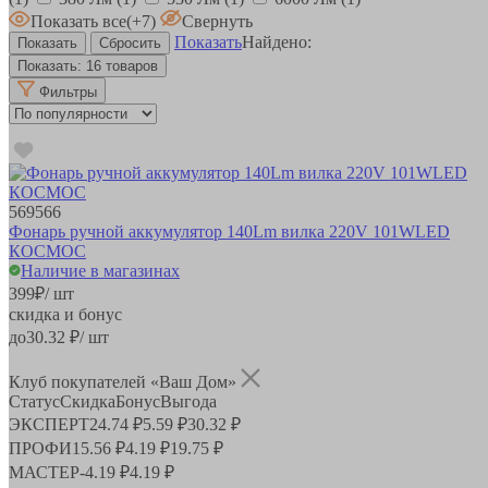
Показать все
(+7)
Свернуть
Показать
Найдено:
Показать:
16 товаров
Фильтры
569566
Фонарь ручной аккумулятор 140Lm вилка 220V 101WLED
КОСМОС
Наличие в магазинах
399
₽
/ шт
скидка и бонус
до
30.32
₽/ шт
Клуб покупателей «Ваш Дом»
Статус
Скидка
Бонус
Выгода
ЭКСПЕРТ
24.74 ₽
5.59 ₽
30.32 ₽
ПРОФИ
15.56 ₽
4.19 ₽
19.75 ₽
МАСТЕР
-
4.19 ₽
4.19 ₽