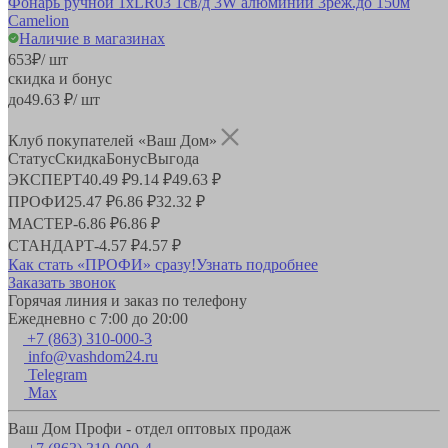
Фонарь ручной 1xLR03 1св/д 3W алюминий 3реж.до 150м
Camelion
Наличие в магазинах
653
₽
/ шт
скидка и бонус
до
49.63
₽/ шт
Клуб покупателей «Ваш Дом»
Статус
Скидка
Бонус
Выгода
ЭКСПЕРТ
40.49 ₽
9.14 ₽
49.63 ₽
ПРОФИ
25.47 ₽
6.86 ₽
32.32 ₽
МАСТЕР
-
6.86 ₽
6.86 ₽
СТАНДАРТ
-
4.57 ₽
4.57 ₽
Как стать «ПРОФИ» сразу!
Узнать подробнее
Заказать звонок
Горячая линия и заказ по телефону
Ежедневно с 7:00 до 20:00
+7 (863) 310-000-3
info@vashdom24.ru
Telegram
Max
Ваш Дом Профи - отдел оптовых продаж