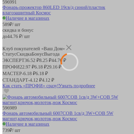
596991
Фонарь-прожектор 860LED 19св/д синий/пластик
влагозащитный Космос
Наличие в магазинах
589
₽
/ шт
скидка и бонус
до
44.76
₽/ шт
Клуб покупателей «Ваш Дом»
Статус
Скидка
Бонус
Выгода
ЭКСПЕРТ
36.52 ₽
8.25 ₽
44.76 ₽
ПРОФИ
22.97 ₽
6.18 ₽
29.16 ₽
МАСТЕР
-
6.18 ₽
6.18 ₽
СТАНДАРТ
-
4.12 ₽
4.12 ₽
Как стать «ПРОФИ» сразу!
Узнать подробнее
596989
Фонарь автомобильный 6007COB 1св/д 3W+COB 5W
магнит,крючок,молоток,нож Космос
Наличие в магазинах
739
₽
/ шт