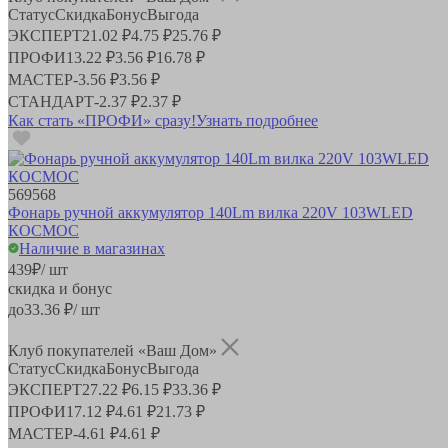
Статус
Скидка
Бонус
Выгода
ЭКСПЕРТ
21.02 ₽
4.75 ₽
25.76 ₽
ПРОФИ
13.22 ₽
3.56 ₽
16.78 ₽
МАСТЕР
-
3.56 ₽
3.56 ₽
СТАНДАРТ
-
2.37 ₽
2.37 ₽
Как стать «ПРОФИ» сразу!
Узнать подробнее
569568
Фонарь ручной аккумулятор 140Lm вилка 220V 103WLED
КОСМОС
Наличие в магазинах
439
₽
/ шт
скидка и бонус
до
33.36
₽/ шт
Клуб покупателей «Ваш Дом»
Статус
Скидка
Бонус
Выгода
ЭКСПЕРТ
27.22 ₽
6.15 ₽
33.36 ₽
ПРОФИ
17.12 ₽
4.61 ₽
21.73 ₽
МАСТЕР
-
4.61 ₽
4.61 ₽