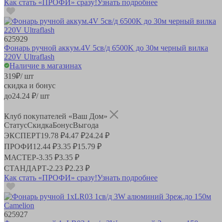
Как стать «ПРОФИ» сразу!
Узнать подробнее
625929
Фонарь ручной аккум.4V 5св/д 6500K до 30м черный вилка
220V Ultraflash
Наличие в магазинах
319
₽
/ шт
скидка и бонус
до
24.24
₽/ шт
Клуб покупателей «Ваш Дом»
Статус
Скидка
Бонус
Выгода
ЭКСПЕРТ
19.78 ₽
4.47 ₽
24.24 ₽
ПРОФИ
12.44 ₽
3.35 ₽
15.79 ₽
МАСТЕР
-
3.35 ₽
3.35 ₽
СТАНДАРТ
-
2.23 ₽
2.23 ₽
Как стать «ПРОФИ» сразу!
Узнать подробнее
625927