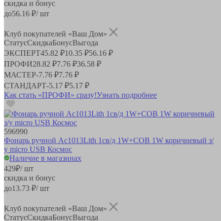
скидка и бонус
до
56.16
₽/ шт
Клуб покупателей «Ваш Дом»
Статус
Скидка
Бонус
Выгода
ЭКСПЕРТ
45.82 ₽
10.35 ₽
56.16 ₽
ПРОФИ
28.82 ₽
7.76 ₽
36.58 ₽
МАСТЕР
-
7.76 ₽
7.76 ₽
СТАНДАРТ
-
5.17 ₽
5.17 ₽
Как стать «ПРОФИ» сразу!
Узнать подробнее
596990
Фонарь ручной Ac1013Lith 1св/д 1W+COB 1W коричневый з/
у micro USB Космос
Наличие в магазинах
429
₽
/ шт
скидка и бонус
до
13.73
₽/ шт
Клуб покупателей «Ваш Дом»
Статус
Скидка
Бонус
Выгода