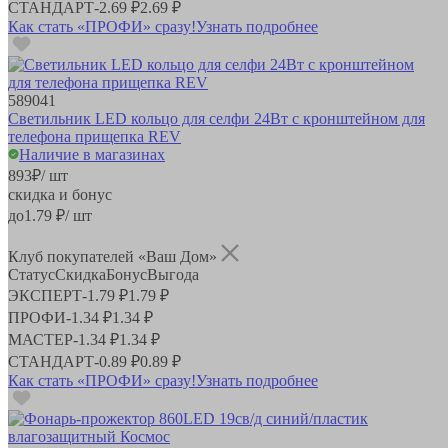
СТАНДАРТ
-
2.69 ₽
2.69 ₽
Как стать «ПРОФИ» сразу!
Узнать подробнее
589041
Светильник LED кольцо для селфи 24Вт с кронштейном для
телефона прищепка REV
Наличие в магазинах
893
₽
/ шт
скидка и бонус
до
1.79
₽/ шт
Клуб покупателей «Ваш Дом»
Статус
Скидка
Бонус
Выгода
ЭКСПЕРТ
-
1.79 ₽
1.79 ₽
ПРОФИ
-
1.34 ₽
1.34 ₽
МАСТЕР
-
1.34 ₽
1.34 ₽
СТАНДАРТ
-
0.89 ₽
0.89 ₽
Как стать «ПРОФИ» сразу!
Узнать подробнее