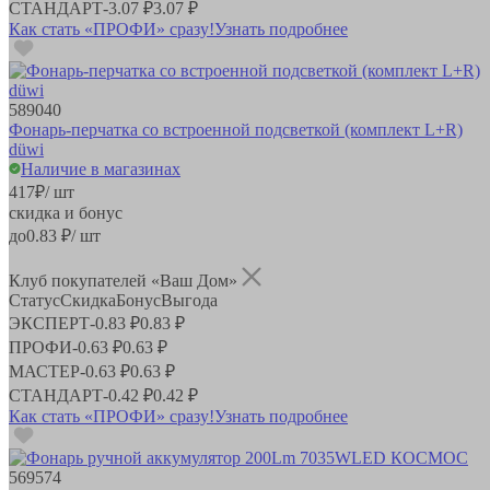
СТАНДАРТ
-
3.07 ₽
3.07 ₽
Как стать «ПРОФИ» сразу!
Узнать подробнее
589040
Фонарь-перчатка со встроенной подсветкой (комплект L+R)
düwi
Наличие в магазинах
417
₽
/ шт
скидка и бонус
до
0.83
₽/ шт
Клуб покупателей «Ваш Дом»
Статус
Скидка
Бонус
Выгода
ЭКСПЕРТ
-
0.83 ₽
0.83 ₽
ПРОФИ
-
0.63 ₽
0.63 ₽
МАСТЕР
-
0.63 ₽
0.63 ₽
СТАНДАРТ
-
0.42 ₽
0.42 ₽
Как стать «ПРОФИ» сразу!
Узнать подробнее
569574