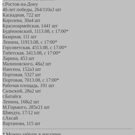
г.Ростов-на-Дону
40-лет победы, 264/110а
3 шт
Каскадная, 72
2 шт
Королева, 30а
4 шт
Красноармейская, 144
1 шт
Будённовский, 11
13.08, с 17:00*
Базарная, 11
1 шт
Ленина, 119
13.08, с 17:00*
Горсоветская, 45
13.08, с 17:00*
Тибетская, 34
13.08, с 17:00*
Ларина, 45
3 шт
Малиновского, 48а
2 шт
Нансена, 152а
3 шт
Портовая, 532
7 шт
Портовая, 70
13.08, с 17:00*
Рабочая площадь, 19
1 шт
Сальский, 28a
2 шт
г.Батайск
Ленина, 168а
2 шт
М.Горького, 285е
21 шт
Шмидта, 17/1
2 шт
г.Аксай
Вартанова, 11
5 шт
* Можно забрать в магазине,