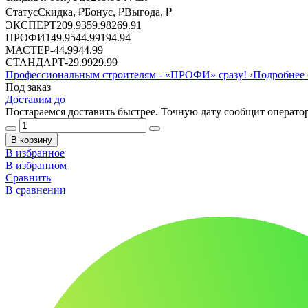
Статус
Скидка, ₽
Бонус, ₽
Выгода, ₽
ЭКСПЕРТ
209.93
59.98
269.91
ПРОФИ
149.95
44.99
194.94
МАСТЕР
-
44.99
44.99
СТАНДАРТ
-
29.99
29.99
Профессиональным строителям -
«ПРОФИ»
сразу!
›
Подробнее 
Под заказ
Доставим до
Постараемся доставить быстрее. Точную дату сообщит оператор
В корзину
В избранное
В избранном
Сравнить
В сравнении