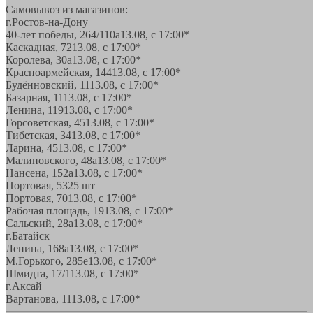
Самовывоз из магазинов:
г.Ростов-на-Дону
40-лет победы, 264/110а
13.08, с 17:00*
Каскадная, 72
13.08, с 17:00*
Королева, 30а
13.08, с 17:00*
Красноармейская, 144
13.08, с 17:00*
Будённовский, 11
13.08, с 17:00*
Базарная, 11
13.08, с 17:00*
Ленина, 119
13.08, с 17:00*
Горсоветская, 45
13.08, с 17:00*
Тибетская, 34
13.08, с 17:00*
Ларина, 45
13.08, с 17:00*
Малиновского, 48а
13.08, с 17:00*
Нансена, 152а
13.08, с 17:00*
Портовая, 532
5 шт
Портовая, 70
13.08, с 17:00*
Рабочая площадь, 19
13.08, с 17:00*
Сальский, 28a
13.08, с 17:00*
г.Батайск
Ленина, 168а
13.08, с 17:00*
М.Горького, 285е
13.08, с 17:00*
Шмидта, 17/1
13.08, с 17:00*
г.Аксай
Вартанова, 11
13.08, с 17:00*