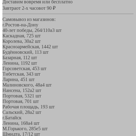
Доставим вовремя или бесплатно
Завтра
от 2-х часов
от 90 ₽
Самовывоз из магазинов:
г.Ростов-на-Дону
40-лет победы, 264/110а
3 шт
Каскадная, 72
5 шт
Королева, 30а
2 шт
Красноармейская, 144
2 шт
Будённовский, 11
3 шт
Базарная, 11
2 шт
Ленина, 119
2 шт
Горсоветская, 45
3 шт
Тибетская, 34
3 шт
Ларина, 45
1 шт
Малиновского, 48а
4 шт
Нансена, 152а
2 шт
Портовая, 532
1 шт
Портовая, 70
1 шт
Рабочая площадь, 19
3 шт
Сальский, 28a
2 шт
г.Батайск
Ленина, 168а
4 шт
М.Горького, 285е
5 шт
Шмидта, 17/1
2 шт