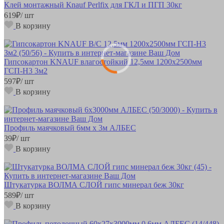
Клей монтажный Кnauf Perlfix для ГКЛ и ПГП 30кг
619
₽
/ шт
В корзину
Гипсокартон KNAUF влагостойкий 12,5мм 1200х2500мм
ГСП-Н3 3м2
597
₽
/ шт
В корзину
Профиль маячковый 6мм х 3м АЛБЕС
39
₽
/ шт
В корзину
Штукатурка ВОЛМА СЛОЙ гипс минерал беж 30кг
589
₽
/ шт
В корзину