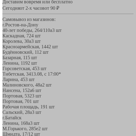
Доставим вовремя или бесплатно
Сегодня
от 2-х часов
от 90 ₽
Самовывоз из магазинов:
г.Ростов-на-Дону
40-лет победы, 264/110а
3 шт
Каскадная, 72
4 шт
Королева, 30а
3 шт
Красноармейская, 144
2 шт
Будённовский, 11
2 шт
Базарная, 11
5 шт
Ленина, 119
2 шт
Горсоветская, 45
3 шт
Тибетская, 34
13.08, с 17:00*
Ларина, 45
3 шт
Малиновского, 48а
2 шт
Нансена, 152а
6 шт
Портовая, 532
3 шт
Портовая, 70
1 шт
Рабочая площадь, 19
1 шт
Сальский, 28a
3 шт
г.Батайск
Ленина, 168а
3 шт
М.Горького, 285е
2 шт
Шмидта, 17/1
2 шт