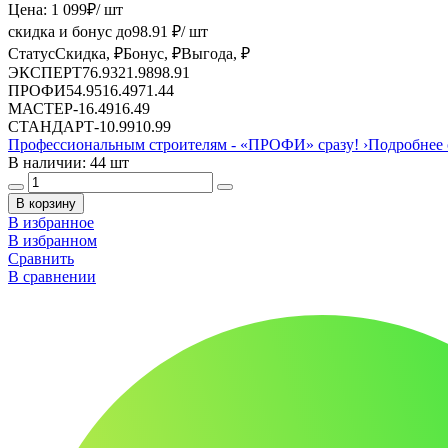
Цена:
1 099
₽
/ шт
скидка и бонус до
98.91
₽/ шт
Статус
Скидка, ₽
Бонус, ₽
Выгода, ₽
ЭКСПЕРТ
76.93
21.98
98.91
ПРОФИ
54.95
16.49
71.44
МАСТЕР
-
16.49
16.49
СТАНДАРТ
-
10.99
10.99
Профессиональным строителям -
«ПРОФИ»
сразу!
›
Подробнее 
В наличии: 44 шт
В корзину
В избранное
В избранном
Сравнить
В сравнении