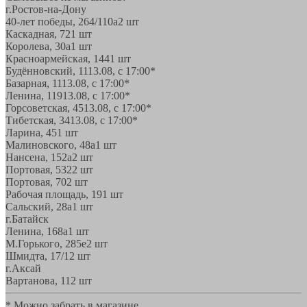
г.Ростов-на-Дону
40-лет победы, 264/110а
2 шт
Каскадная, 72
1 шт
Королева, 30а
1 шт
Красноармейская, 144
1 шт
Будённовский, 11
13.08, с 17:00*
Базарная, 11
13.08, с 17:00*
Ленина, 119
13.08, с 17:00*
Горсоветская, 45
13.08, с 17:00*
Тибетская, 34
13.08, с 17:00*
Ларина, 45
1 шт
Малиновского, 48а
1 шт
Нансена, 152а
2 шт
Портовая, 532
2 шт
Портовая, 70
2 шт
Рабочая площадь, 19
1 шт
Сальский, 28a
1 шт
г.Батайск
Ленина, 168а
1 шт
М.Горького, 285е
2 шт
Шмидта, 17/1
2 шт
г.Аксай
Вартанова, 11
2 шт
* Можно забрать в магазине,