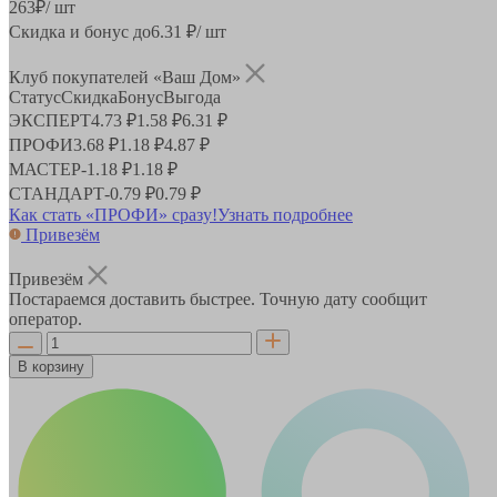
263
₽
/ шт
Скидка и бонус до
6.31
₽/ шт
Клуб покупателей «Ваш Дом»
Статус
Скидка
Бонус
Выгода
ЭКСПЕРТ
4.73 ₽
1.58 ₽
6.31 ₽
ПРОФИ
3.68 ₽
1.18 ₽
4.87 ₽
МАСТЕР
-
1.18 ₽
1.18 ₽
СТАНДАРТ
-
0.79 ₽
0.79 ₽
Как стать «ПРОФИ» сразу!
Узнать подробнее
Привезём
Привезём
Постараемся доставить быстрее. Точную дату сообщит
оператор.
В корзину