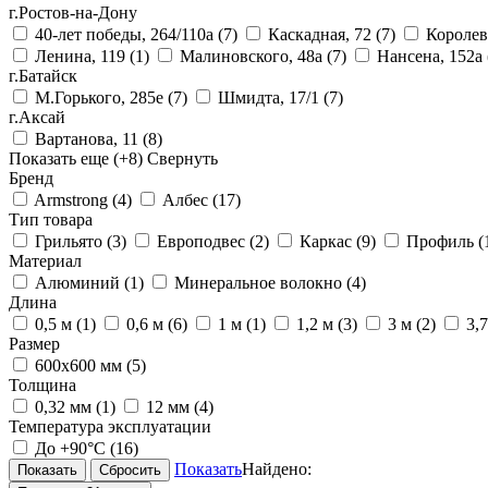
г.Ростов-на-Дону
40-лет победы, 264/110а
(7)
Каскадная, 72
(7)
Королев
Ленина, 119
(1)
Малиновского, 48а
(7)
Нансена, 152а
г.Батайск
М.Горького, 285е
(7)
Шмидта, 17/1
(7)
г.Аксай
Вартанова, 11
(8)
Показать еще
(+8)
Свернуть
Бренд
Armstrong
(4)
Албес
(17)
Тип товара
Грильято
(3)
Европодвес
(2)
Каркас
(9)
Профиль
(
Материал
Алюминий
(1)
Минеральное волокно
(4)
Длина
0,5 м
(1)
0,6 м
(6)
1 м
(1)
1,2 м
(3)
3 м
(2)
3,
Размер
600х600 мм
(5)
Толщина
0,32 мм
(1)
12 мм
(4)
Температура эксплуатации
До +90°С
(16)
Показать
Найдено: