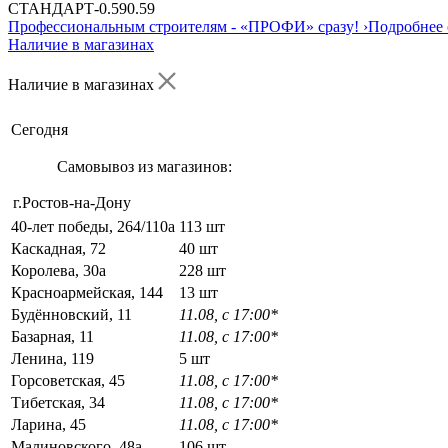
СТАНДАРТ
-
0.59
0.59
Профессиональным строителям -
«ПРОФИ»
сразу!
›
Подробнее 
Наличие в магазинах
Наличие в магазинах
Сегодня
Самовывоз из магазинов:
г.Ростов-на-Дону
40-лет победы, 264/110а
113 шт
Каскадная, 72
40 шт
Королева, 30а
228 шт
Красноармейская, 144
13 шт
Будённовский, 11
11.08, с 17:00*
Базарная, 11
11.08, с 17:00*
Ленина, 119
5 шт
Горсоветская, 45
11.08, с 17:00*
Тибетская, 34
11.08, с 17:00*
Ларина, 45
11.08, с 17:00*
Малиновского, 48а
106 шт