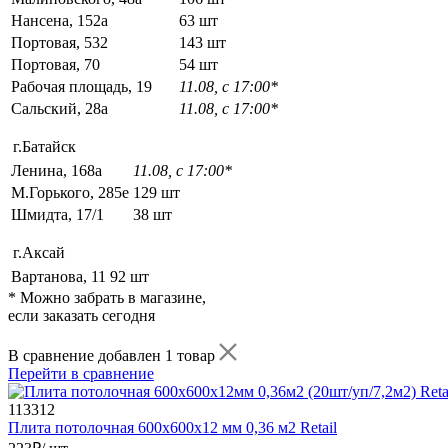
Нансена, 152а
63 шт
Портовая, 532
143 шт
Портовая, 70
54 шт
Рабочая площадь, 19
11.08, с 17:00*
Сальский, 28a
11.08, с 17:00*
г.Батайск
Ленина, 168а
11.08, с 17:00*
М.Горького, 285е
129 шт
Шмидта, 17/1
38 шт
г.Аксай
Вартанова, 11
92 шт
* Можно забрать в магазине,
если заказать сегодня
В сравнение добавлен 1 товар
Перейти в сравнение
113312
Плита потолочная 600х600х12 мм 0,36 м2 Retail