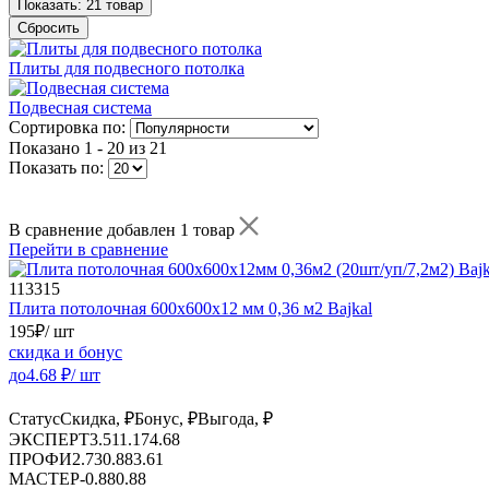
Показать:
21 товар
Сбросить
Плиты для подвесного потолка
Подвесная система
Сортировка по:
Показано
1 - 20 из 21
Показать по:
В сравнение добавлен 1 товар
Перейти в сравнение
113315
Плита потолочная 600х600х12 мм 0,36 м2 Bajkal
195
₽
/ шт
скидка и бонус
до
4.68
₽/ шт
Статус
Скидка, ₽
Бонус, ₽
Выгода, ₽
ЭКСПЕРТ
3.51
1.17
4.68
ПРОФИ
2.73
0.88
3.61
МАСТЕР
-
0.88
0.88