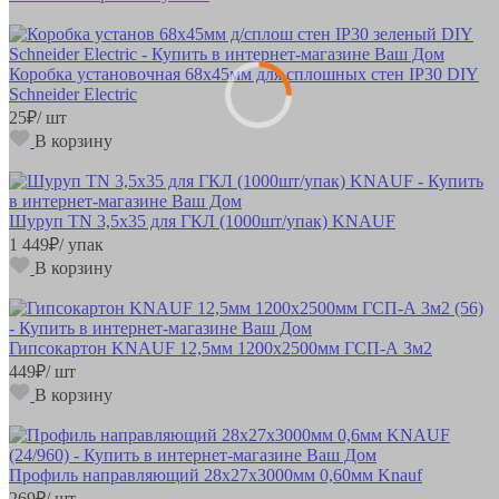
Коробка установочная 68х45мм для сплошных стен IP30 DIY
Schneider Electric
25
₽
/ шт
В корзину
Шуруп TN 3,5х35 для ГКЛ (1000шт/упак) KNAUF
1 449
₽
/ упак
В корзину
Гипсокартон KNAUF 12,5мм 1200х2500мм ГСП-А 3м2
449
₽
/ шт
В корзину
Профиль направляющий 28х27х3000мм 0,60мм Knauf
269
₽
/ шт