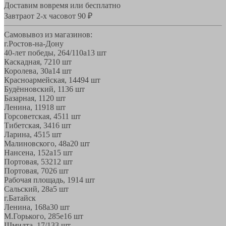
Доставим вовремя или бесплатно
Завтра
от 2-х часов
от 90 ₽
Самовывоз из магазинов:
г.Ростов-на-Дону
40-лет победы, 264/110а
13 шт
Каскадная, 72
10 шт
Королева, 30а
14 шт
Красноармейская, 144
94 шт
Будённовский, 11
36 шт
Базарная, 11
20 шт
Ленина, 119
18 шт
Горсоветская, 45
11 шт
Тибетская, 34
16 шт
Ларина, 45
15 шт
Малиновского, 48а
20 шт
Нансена, 152а
15 шт
Портовая, 532
12 шт
Портовая, 70
26 шт
Рабочая площадь, 19
14 шт
Сальский, 28a
5 шт
г.Батайск
Ленина, 168а
30 шт
М.Горького, 285е
16 шт
Шмидта, 17/1
33 шт