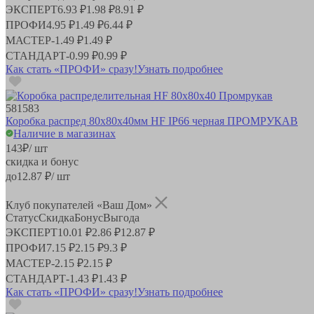
ЭКСПЕРТ
6.93 ₽
1.98 ₽
8.91 ₽
ПРОФИ
4.95 ₽
1.49 ₽
6.44 ₽
МАСТЕР
-
1.49 ₽
1.49 ₽
СТАНДАРТ
-
0.99 ₽
0.99 ₽
Как стать «ПРОФИ» сразу!
Узнать подробнее
581583
Коробка распред 80х80х40мм HF IP66 черная ПРОМРУКАВ
Наличие в магазинах
143
₽
/ шт
скидка и бонус
до
12.87
₽/ шт
Клуб покупателей «Ваш Дом»
Статус
Скидка
Бонус
Выгода
ЭКСПЕРТ
10.01 ₽
2.86 ₽
12.87 ₽
ПРОФИ
7.15 ₽
2.15 ₽
9.3 ₽
МАСТЕР
-
2.15 ₽
2.15 ₽
СТАНДАРТ
-
1.43 ₽
1.43 ₽
Как стать «ПРОФИ» сразу!
Узнать подробнее