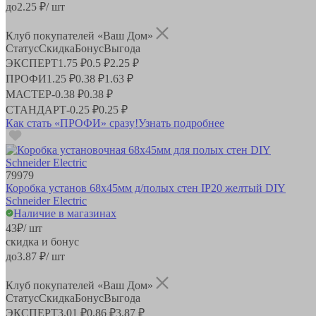
до
2.25
₽/ шт
Клуб покупателей «Ваш Дом»
Статус
Скидка
Бонус
Выгода
ЭКСПЕРТ
1.75 ₽
0.5 ₽
2.25 ₽
ПРОФИ
1.25 ₽
0.38 ₽
1.63 ₽
МАСТЕР
-
0.38 ₽
0.38 ₽
СТАНДАРТ
-
0.25 ₽
0.25 ₽
Как стать «ПРОФИ» сразу!
Узнать подробнее
79979
Коробка установ 68х45мм д/полых стен IP20 желтый DIY
Schneider Electric
Наличие в магазинах
43
₽
/ шт
скидка и бонус
до
3.87
₽/ шт
Клуб покупателей «Ваш Дом»
Статус
Скидка
Бонус
Выгода
ЭКСПЕРТ
3.01 ₽
0.86 ₽
3.87 ₽