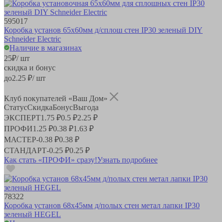
595017
Коробка установ 65х60мм д/сплош стен IP30 зеленый DIY
Schneider Electric
Наличие в магазинах
25
₽
/ шт
скидка и бонус
до
2.25
₽/ шт
Клуб покупателей «Ваш Дом»
Статус
Скидка
Бонус
Выгода
ЭКСПЕРТ
1.75 ₽
0.5 ₽
2.25 ₽
ПРОФИ
1.25 ₽
0.38 ₽
1.63 ₽
МАСТЕР
-
0.38 ₽
0.38 ₽
СТАНДАРТ
-
0.25 ₽
0.25 ₽
Как стать «ПРОФИ» сразу!
Узнать подробнее
78322
Коробка установ 68х45мм д/полых стен метал лапки IP30
зеленый HEGEL