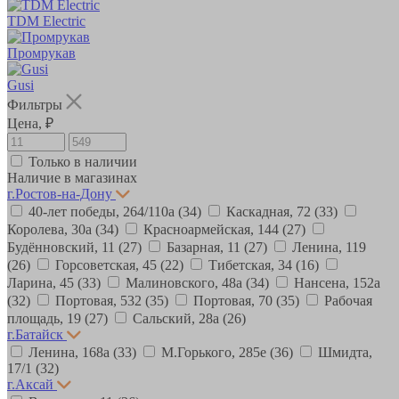
TDM Electric
Промрукав
Gusi
Фильтры
Цена, ₽
Только в наличии
Наличие в магазинах
г.Ростов-на-Дону
40-лет победы, 264/110а
(34)
Каскадная, 72
(33)
Королева, 30а
(34)
Красноармейская, 144
(27)
Будённовский, 11
(27)
Базарная, 11
(27)
Ленина, 119
(26)
Горсоветская, 45
(22)
Тибетская, 34
(16)
Ларина, 45
(33)
Малиновского, 48а
(34)
Нансена, 152а
(32)
Портовая, 532
(35)
Портовая, 70
(35)
Рабочая
площадь, 19
(27)
Сальский, 28a
(26)
г.Батайск
Ленина, 168а
(33)
М.Горького, 285е
(36)
Шмидта,
17/1
(32)
г.Аксай