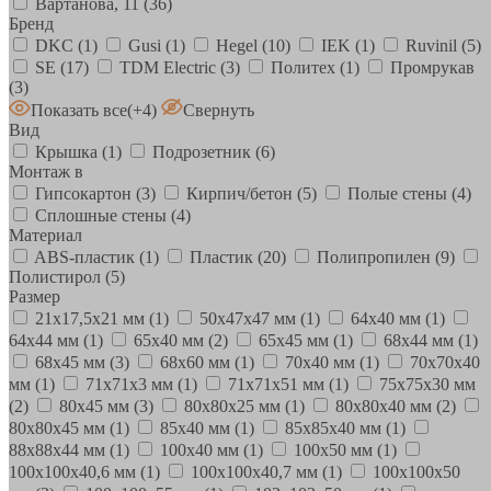
Вартанова, 11
(36)
Бренд
DKC
(1)
Gusi
(1)
Hegel
(10)
IEK
(1)
Ruvinil
(5)
SE
(17)
TDM Electric
(3)
Политех
(1)
Промрукав
(3)
Показать все
(+4)
Свернуть
Вид
Крышка
(1)
Подрозетник
(6)
Монтаж в
Гипсокартон
(3)
Кирпич/бетон
(5)
Полые стены
(4)
Сплошные стены
(4)
Материал
ABS-пластик
(1)
Пластик
(20)
Полипропилен
(9)
Полистирол
(5)
Размер
21х17,5х21 мм
(1)
50х47х47 мм
(1)
64х40 мм
(1)
64х44 мм
(1)
65х40 мм
(2)
65х45 мм
(1)
68х44 мм
(1)
68х45 мм
(3)
68х60 мм
(1)
70х40 мм
(1)
70х70х40
мм
(1)
71х71х3 мм
(1)
71х71х51 мм
(1)
75х75х30 мм
(2)
80х45 мм
(3)
80х80х25 мм
(1)
80х80х40 мм
(2)
80х80х45 мм
(1)
85х40 мм
(1)
85х85х40 мм
(1)
88х88х44 мм
(1)
100х40 мм
(1)
100х50 мм
(1)
100х100х40,6 мм
(1)
100х100х40,7 мм
(1)
100х100х50