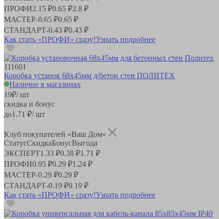
ПРОФИ
2.15 ₽
0.65 ₽
2.8 ₽
МАСТЕР
-
0.65 ₽
0.65 ₽
СТАНДАРТ
-
0.43 ₽
0.43 ₽
Как стать «ПРОФИ» сразу!
Узнать подробнее
111601
Коробка установ 68х45мм д/бетон стен ПОЛИТЕХ
Наличие в магазинах
19
₽
/ шт
скидка и бонус
до
1.71
₽/ шт
Клуб покупателей «Ваш Дом»
Статус
Скидка
Бонус
Выгода
ЭКСПЕРТ
1.33 ₽
0.38 ₽
1.71 ₽
ПРОФИ
0.95 ₽
0.29 ₽
1.24 ₽
МАСТЕР
-
0.29 ₽
0.29 ₽
СТАНДАРТ
-
0.19 ₽
0.19 ₽
Как стать «ПРОФИ» сразу!
Узнать подробнее