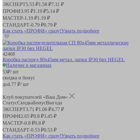
ЭКСПЕРТ
5.53 ₽
1.58 ₽
7.11 ₽
ПРОФИ
3.95 ₽
1.19 ₽
5.14 ₽
МАСТЕР
-
1.19 ₽
1.19 ₽
СТАНДАРТ
-
0.79 ₽
0.79 ₽
Как стать «ПРОФИ» сразу!
Узнать подробнее
42468
Коробка распред 80х45мм метал. лапки IP30 6вх HEGEL
Наличие в магазинах
53
₽
/ шт
скидка и бонус
до
4.77
₽/ шт
Клуб покупателей «Ваш Дом»
Статус
Скидка
Бонус
Выгода
ЭКСПЕРТ
3.71 ₽
1.06 ₽
4.77 ₽
ПРОФИ
2.65 ₽
0.8 ₽
3.45 ₽
МАСТЕР
-
0.8 ₽
0.8 ₽
СТАНДАРТ
-
0.53 ₽
0.53 ₽
Как стать «ПРОФИ» сразу!
Узнать подробнее