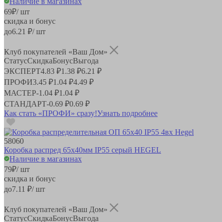
Наличие в магазинах
69
₽
/ шт
скидка и бонус
до
6.21
₽/ шт
Клуб покупателей «Ваш Дом»
Статус
Скидка
Бонус
Выгода
ЭКСПЕРТ
4.83 ₽
1.38 ₽
6.21 ₽
ПРОФИ
3.45 ₽
1.04 ₽
4.49 ₽
МАСТЕР
-
1.04 ₽
1.04 ₽
СТАНДАРТ
-
0.69 ₽
0.69 ₽
Как стать «ПРОФИ» сразу!
Узнать подробнее
58060
Коробка распред 65х40мм IP55 серый HEGEL
Наличие в магазинах
79
₽
/ шт
скидка и бонус
до
7.11
₽/ шт
Клуб покупателей «Ваш Дом»
Статус
Скидка
Бонус
Выгода