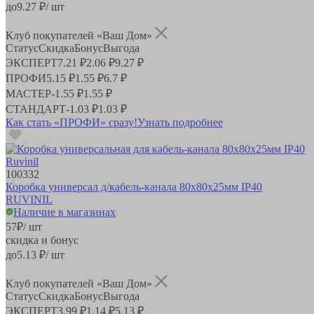
до
9.27
₽/ шт
Клуб покупателей «Ваш Дом»
Статус
Скидка
Бонус
Выгода
ЭКСПЕРТ
7.21 ₽
2.06 ₽
9.27 ₽
ПРОФИ
5.15 ₽
1.55 ₽
6.7 ₽
МАСТЕР
-
1.55 ₽
1.55 ₽
СТАНДАРТ
-
1.03 ₽
1.03 ₽
Как стать «ПРОФИ» сразу!
Узнать подробнее
100332
Коробка универсал д/кабель-канала 80х80х25мм IP40
RUVINIL
Наличие в магазинах
57
₽
/ шт
скидка и бонус
до
5.13
₽/ шт
Клуб покупателей «Ваш Дом»
Статус
Скидка
Бонус
Выгода
ЭКСПЕРТ
3.99 ₽
1.14 ₽
5.13 ₽