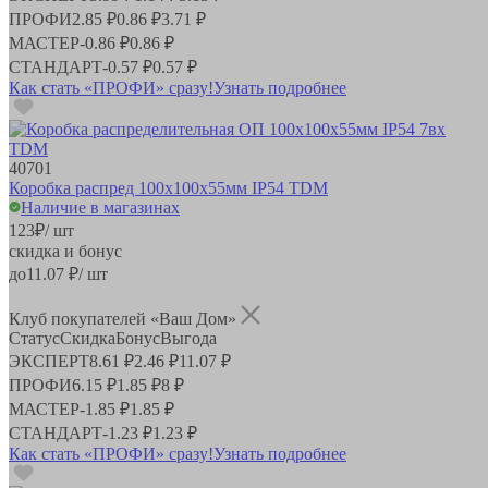
ПРОФИ
2.85 ₽
0.86 ₽
3.71 ₽
МАСТЕР
-
0.86 ₽
0.86 ₽
СТАНДАРТ
-
0.57 ₽
0.57 ₽
Как стать «ПРОФИ» сразу!
Узнать подробнее
40701
Коробка распред 100х100х55мм IP54 TDM
Наличие в магазинах
123
₽
/ шт
скидка и бонус
до
11.07
₽/ шт
Клуб покупателей «Ваш Дом»
Статус
Скидка
Бонус
Выгода
ЭКСПЕРТ
8.61 ₽
2.46 ₽
11.07 ₽
ПРОФИ
6.15 ₽
1.85 ₽
8 ₽
МАСТЕР
-
1.85 ₽
1.85 ₽
СТАНДАРТ
-
1.23 ₽
1.23 ₽
Как стать «ПРОФИ» сразу!
Узнать подробнее