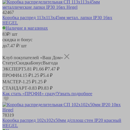
42467
Коробка распред 113х113х45мм метал. лапки IP30 16вх
HEGEL
Наличие в магазинах
83
₽
/ шт
скидка и бонус
до
7.47
₽/ шт
Клуб покупателей «Ваш Дом»
Статус
Скидка
Бонус
Выгода
ЭКСПЕРТ
5.81 ₽
1.66 ₽
7.47 ₽
ПРОФИ
4.15 ₽
1.25 ₽
5.4 ₽
МАСТЕР
-
1.25 ₽
1.25 ₽
СТАНДАРТ
-
0.83 ₽
0.83 ₽
Как стать «ПРОФИ» сразу!
Узнать подробнее
78319
Коробка распред 102х102х50мм д/сплош стен IP20 красный
HEGEL