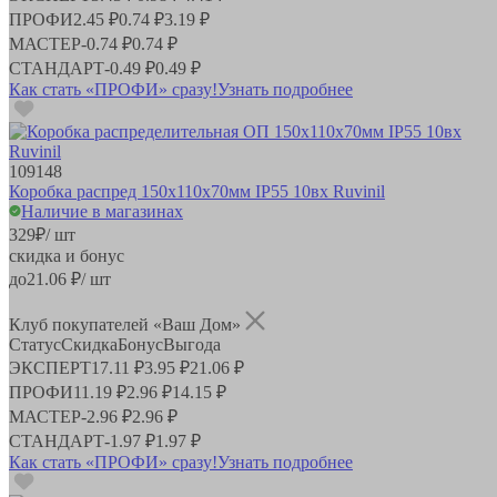
ПРОФИ
2.45 ₽
0.74 ₽
3.19 ₽
МАСТЕР
-
0.74 ₽
0.74 ₽
СТАНДАРТ
-
0.49 ₽
0.49 ₽
Как стать «ПРОФИ» сразу!
Узнать подробнее
109148
Коробка распред 150х110х70мм IP55 10вх Ruvinil
Наличие в магазинах
329
₽
/ шт
скидка и бонус
до
21.06
₽/ шт
Клуб покупателей «Ваш Дом»
Статус
Скидка
Бонус
Выгода
ЭКСПЕРТ
17.11 ₽
3.95 ₽
21.06 ₽
ПРОФИ
11.19 ₽
2.96 ₽
14.15 ₽
МАСТЕР
-
2.96 ₽
2.96 ₽
СТАНДАРТ
-
1.97 ₽
1.97 ₽
Как стать «ПРОФИ» сразу!
Узнать подробнее