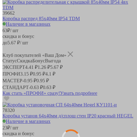
39662
Коробка распред 85х40мм IP54 TDM
Наличие в магазинах
63
₽
/ шт
скидка и бонус
до
5.67
₽/ шт
Клуб покупателей «Ваш Дом»
Статус
Скидка
Бонус
Выгода
ЭКСПЕРТ
4.41 ₽
1.26 ₽
5.67 ₽
ПРОФИ
3.15 ₽
0.95 ₽
4.1 ₽
МАСТЕР
-
0.95 ₽
0.95 ₽
СТАНДАРТ
-
0.63 ₽
0.63 ₽
Как стать «ПРОФИ» сразу!
Узнать подробнее
78320
Коробка установ 64х40мм д/сплош стен IP20 красный HEGEL
Наличие в магазинах
23
₽
/ шт
скидка и бонус