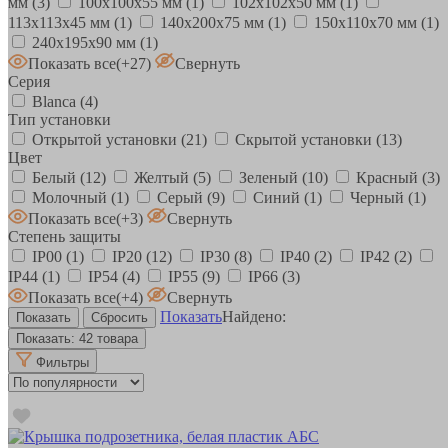
мм
(3)
100х100х55 мм
(1)
102х102х50 мм
(1)
113х113х45 мм
(1)
140х200х75 мм
(1)
150х110х70 мм
(1)
240х195х90 мм
(1)
Показать все
(+27)
Свернуть
Серия
Blanca
(4)
Тип установки
Открытой установки
(21)
Скрытой установки
(13)
Цвет
Белый
(12)
Желтый
(5)
Зеленый
(10)
Красный
(3)
Молочный
(1)
Серый
(9)
Синий
(1)
Черный
(1)
Показать все
(+3)
Свернуть
Степень защиты
IP00
(1)
IP20
(12)
IP30
(8)
IP40
(2)
IP42
(2)
IP44
(1)
IP54
(4)
IP55
(9)
IP66
(3)
Показать все
(+4)
Свернуть
Показать
Найдено:
Показать:
42 товара
Фильтры