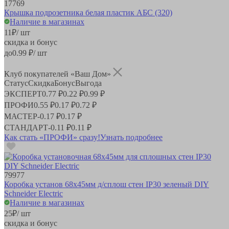
17769
Крышка подрозетника белая пластик АБС (320)
Наличие в магазинах
11
₽
/ шт
скидка и бонус
до
0.99
₽/ шт
Клуб покупателей «Ваш Дом»
Статус
Скидка
Бонус
Выгода
ЭКСПЕРТ
0.77 ₽
0.22 ₽
0.99 ₽
ПРОФИ
0.55 ₽
0.17 ₽
0.72 ₽
МАСТЕР
-
0.17 ₽
0.17 ₽
СТАНДАРТ
-
0.11 ₽
0.11 ₽
Как стать «ПРОФИ» сразу!
Узнать подробнее
79977
Коробка установ 68х45мм д/сплош стен IP30 зеленый DIY
Schneider Electric
Наличие в магазинах
25
₽
/ шт
скидка и бонус