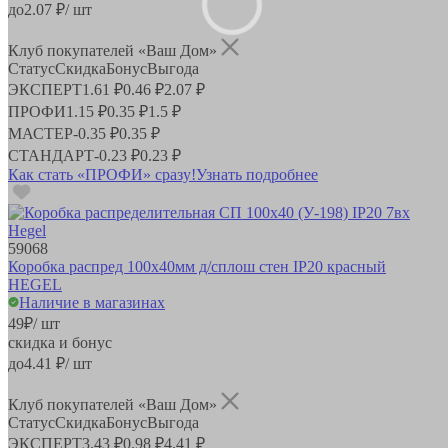
до
2.07
₽/ шт
Клуб покупателей «Ваш Дом»
Статус
Скидка
Бонус
Выгода
ЭКСПЕРТ
1.61 ₽
0.46 ₽
2.07 ₽
ПРОФИ
1.15 ₽
0.35 ₽
1.5 ₽
МАСТЕР
-
0.35 ₽
0.35 ₽
СТАНДАРТ
-
0.23 ₽
0.23 ₽
Как стать «ПРОФИ» сразу!
Узнать подробнее
59068
Коробка распред 100х40мм д/сплош стен IP20 красный
HEGEL
Наличие в магазинах
49
₽
/ шт
скидка и бонус
до
4.41
₽/ шт
Клуб покупателей «Ваш Дом»
Статус
Скидка
Бонус
Выгода
ЭКСПЕРТ
3.43 ₽
0.98 ₽
4.41 ₽