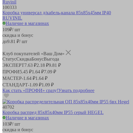
100333
Коробка универсал д/кабель-канала 85х85х45мм IP40
RUVINIL
Наличие в магазинах
109
₽
/ шт
скидка и бонус
до
9.81
₽/ шт
Клуб покупателей «Ваш Дом»
Статус
Скидка
Бонус
Выгода
ЭКСПЕРТ
7.63 ₽
2.18 ₽
9.81 ₽
ПРОФИ
5.45 ₽
1.64 ₽
7.09 ₽
МАСТЕР
-
1.64 ₽
1.64 ₽
СТАНДАРТ
-
1.09 ₽
1.09 ₽
Как стать «ПРОФИ» сразу!
Узнать подробнее
40702
Коробка распред 85х85х40мм IP55 серый HEGEL
Наличие в магазинах
103
₽
/ шт
скидка и бонус