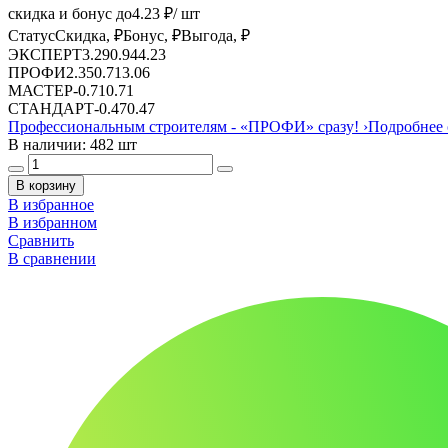
скидка и бонус до
4.23
₽/ шт
Статус
Скидка, ₽
Бонус, ₽
Выгода, ₽
ЭКСПЕРТ
3.29
0.94
4.23
ПРОФИ
2.35
0.71
3.06
МАСТЕР
-
0.71
0.71
СТАНДАРТ
-
0.47
0.47
Профессиональным строителям -
«ПРОФИ»
сразу!
›
Подробнее 
В наличии: 482 шт
В корзину
В избранное
В избранном
Сравнить
В сравнении