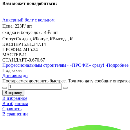
Вам может понадобиться:
Анкерный болт с кольцом
Цена:
223
₽
/ шт
скидка и бонус до
7.14
₽/ шт
Статус
Скидка, ₽
Бонус, ₽
Выгода, ₽
ЭКСПЕРТ
5.8
1.34
7.14
ПРОФИ
4.24
1
5.24
МАСТЕР
-
1
1
СТАНДАРТ
-
0.67
0.67
Профессиональным строителям -
«ПРОФИ»
сразу!
›
Подробнее 
Под заказ
Доставим до
Постараемся доставить быстрее. Точную дату сообщит оператор
В корзину
В избранное
В избранном
Сравнить
В сравнении