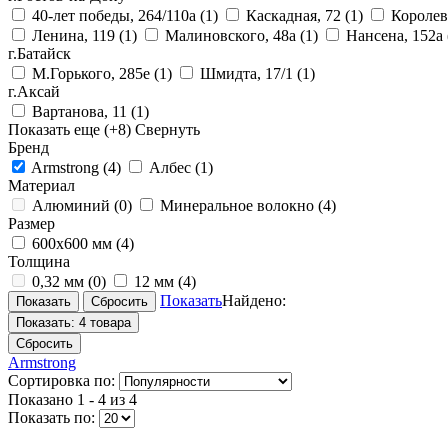
40-лет победы, 264/110а
(1)
Каскадная, 72
(1)
Королев
Ленина, 119
(1)
Малиновского, 48а
(1)
Нансена, 152а
г.Батайск
М.Горького, 285е
(1)
Шмидта, 17/1
(1)
г.Аксай
Вартанова, 11
(1)
Показать еще
(+8)
Свернуть
Бренд
Armstrong
(4)
Албес
(1)
Материал
Алюминий
(0)
Минеральное волокно
(4)
Размер
600х600 мм
(4)
Толщина
0,32 мм
(0)
12 мм
(4)
Показать
Найдено:
Показать:
4 товара
Сбросить
Armstrong
Сортировка по:
Показано
1 - 4 из 4
Показать по: