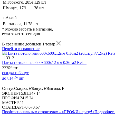
М.Горького, 285е
129 шт
Шмидта, 17/1
38 шт
г.Аксай
Вартанова, 11
78 шт
* Можно забрать в магазине,
если заказать сегодня
В сравнение добавлен 1 товар
Перейти в сравнение
113312
Плита потолочная 600х600х12 мм 0,36 м2 Retail
223
₽
/ шт
скидка и бонус
до
7.14
₽/ шт
Статус
Скидка, ₽
Бонус, ₽
Выгода, ₽
ЭКСПЕРТ
5.8
1.34
7.14
ПРОФИ
4.24
1
5.24
МАСТЕР
-
1
1
СТАНДАРТ
-
0.67
0.67
Профессиональным строителям -
«ПРОФИ»
сразу!
›
Подробнее 