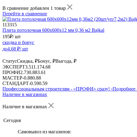
В сравнение добавлен 1 товар
Перейти в сравнение
113315
Плита потолочная 600х600х12 мм 0,36 м2 Bajkal
195
₽
/ шт
скидка и бонус
до
4.68
₽/ шт
Статус
Скидка, ₽
Бонус, ₽
Выгода, ₽
ЭКСПЕРТ
3.51
1.17
4.68
ПРОФИ
2.73
0.88
3.61
МАСТЕР
-
0.88
0.88
СТАНДАРТ
-
0.59
0.59
Профессиональным строителям -
«ПРОФИ»
сразу!
›
Подробнее 
Наличие в магазинах
Наличие в магазинах
Сегодня
Самовывоз из магазинов: