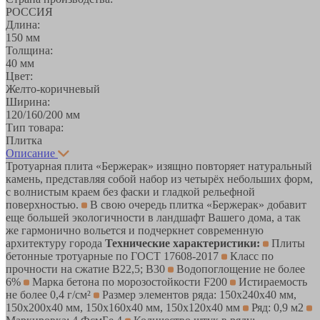
РОССИЯ
Длина:
150 мм
Толщина:
40 мм
Цвет:
Желто-коричневый
Ширина:
120/160/200 мм
Тип товара:
Плитка
Описание
Тротуарная плита «Бержерак» изящно повторяет натуральный
камень, представляя собой набор из четырёх небольших форм,
с волнистым краем без фаски и гладкой рельефной
поверхностью.
В свою очередь плитка «Бержерак» добавит
еще большей экологичности в ландшафт Вашего дома, а так
же гармонично вольется и подчеркнет современную
архитектуру города
Технические характеристики:
Плиты
бетонные тротуарные по ГОСТ 17608-2017
Класс по
прочности на сжатие В22,5; В30
Водопоглощение не более
6%
Марка бетона по морозостойкости F200
Истираемость
не более 0,4 г/см²
Размер элементов ряда: 150х240x40 мм,
150х200x40 мм, 150х160x40 мм, 150х120x40 мм
Ряд: 0,9 м2