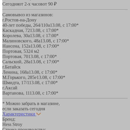
Сегодня
от 2-х часов
от 90 ₽
Самовывоз из магазинов:
г.Ростов-на-Дону
40-лет победы, 264/110а
13.08, с 17:00*
Каскадная, 72
13.08, с 17:00*
Королева, 30а
13.08, с 17:00*
Малиновского, 48а
13.08, с 17:00*
Нансена, 152а
13.08, с 17:00*
Портовая, 532
4 м2
Портовая, 70
13.08, с 17:00*
Сальский, 28a
13.08, с 17:00*
г.Батайск
Ленина, 168а
13.08, с 17:00*
М.Горького, 285е
13.08, с 17:00*
Шмидта, 17/1
13.08, с 17:00*
г.Аксай
Вартанова, 11
13.08, с 17:00*
* Можно забрать в магазине,
если заказать сегодня
Характеристики
Бренд:
Hess Stroy
Страна производства: