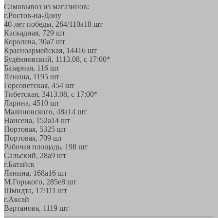
Самовывоз из магазинов:
г.Ростов-на-Дону
40-лет победы, 264/110а
18 шт
Каскадная, 72
9 шт
Королева, 30а
7 шт
Красноармейская, 144
16 шт
Будённовский, 11
13.08, с 17:00*
Базарная, 11
6 шт
Ленина, 119
5 шт
Горсоветская, 45
4 шт
Тибетская, 34
13.08, с 17:00*
Ларина, 45
10 шт
Малиновского, 48а
14 шт
Нансена, 152а
14 шт
Портовая, 532
5 шт
Портовая, 70
9 шт
Рабочая площадь, 19
8 шт
Сальский, 28a
9 шт
г.Батайск
Ленина, 168а
16 шт
М.Горького, 285е
8 шт
Шмидта, 17/1
11 шт
г.Аксай
Вартанова, 11
19 шт