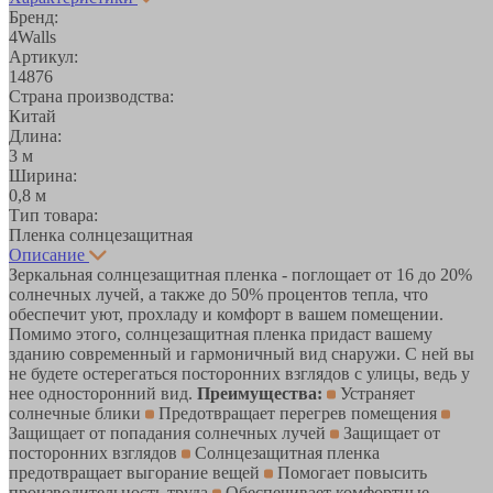
Бренд:
4Walls
Артикул:
14876
Страна производства:
Китай
Длина:
3 м
Ширина:
0,8 м
Тип товара:
Пленка солнцезащитная
Описание
Зеркальная солнцезащитная пленка - поглощает от 16 до 20%
солнечных лучей, а также до 50% процентов тепла, что
обеспечит уют, прохладу и комфорт в вашем помещении.
Помимо этого, солнцезащитная пленка придаст вашему
зданию современный и гармоничный вид снаружи. С ней вы
не будете остерегаться посторонних взглядов с улицы, ведь у
нее односторонний вид.
Преимущества:
Устраняет
солнечные блики
Предотвращает перегрев помещения
Защищает от попадания солнечных лучей
Защищает от
посторонних взглядов
Солнцезащитная пленка
предотвращает выгорание вещей
Помогает повысить
производительность труда
Обеспечивает комфортные