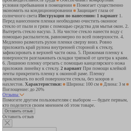
условия пребывания в помещении
Помогает существенно
экономить на кондиционировании
Защищает глаза от
солнечного света
Инструкция по нанесению:
1 вариант
1.
Перед нанесением пленки необходимо очистить оконное
стекло от пыли и грязи с помощью средства для мытья окон. 2.
Вытереть стекло насухо. 3. На чистое стекло нанести воду с
помощью распылителя, равномерно по всей поверхности. 4.
Медленно размотать рулон пленки сверху вниз. Ровно
приложить край рулона внутренней стороной к стеклу,
зафиксировать в верхней части окна. 5. Прижимая пленку к
поверхности разглаживать складки тряпкой от центра к краям.
6. Лишнюю пленку отрезать с помощью канцелярского ножа
приложив линейку к стеклу.
2 вариант
При помощи клейкой
ленты прикрепить пленку к оконной раме. Пленку
приклеивать по всей поверхности стекла, без зазоров и
нахлестов.
Характеристики:
Ширина: 100 см
Длина: 3 м
Поглощение: до 20%
Отзывы
Помогите другим пользователям с выбором — будьте первым,
кто поделится своим мнением об этом товаре.
Оставить отзыв
Оставить отзыв