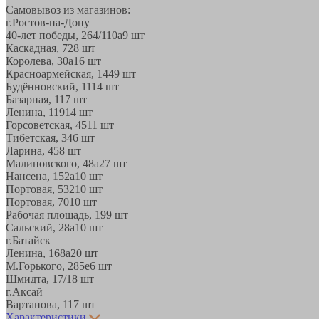
Самовывоз из магазинов:
г.Ростов-на-Дону
40-лет победы, 264/110а
9 шт
Каскадная, 72
8 шт
Королева, 30а
16 шт
Красноармейская, 144
9 шт
Будённовский, 11
14 шт
Базарная, 11
7 шт
Ленина, 119
14 шт
Горсоветская, 45
11 шт
Тибетская, 34
6 шт
Ларина, 45
8 шт
Малиновского, 48а
27 шт
Нансена, 152а
10 шт
Портовая, 532
10 шт
Портовая, 70
10 шт
Рабочая площадь, 19
9 шт
Сальский, 28a
10 шт
г.Батайск
Ленина, 168а
20 шт
М.Горького, 285е
6 шт
Шмидта, 17/1
8 шт
г.Аксай
Вартанова, 11
7 шт
Характеристики