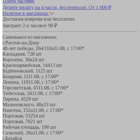
Плати частями
Делите оплату на 4 части, без переплат.
От 1 000 ₽
Наличие в магазинах
Доставим вовремя или бесплатно
Завтра
от 2-х часов
от 90 ₽
Самовывоз из магазинов:
г.Ростов-на-Дону
40-лет победы, 264/110а
11.08, с 17:00*
Каскадная, 72
8 шт
Королева, 30а
24 шт
Красноармейская, 144
13 шт
Будённовский, 11
25 шт
Базарная, 11
11.08, с 17:00*
Ленина, 119
11.08, с 17:00*
Горсоветская, 45
11.08, с 17:00*
Тибетская, 34
11.08, с 17:00*
Ларина, 45
29 шт
Малиновского, 48а
33 шт
Нансена, 152а
11.08, с 17:00*
Портовая, 532
54 шт
Портовая, 70
21 шт
Рабочая площадь, 19
8 шт
Сальский, 28a
11.08, с 17:00*
г.Батайск