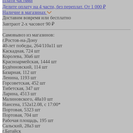
Плати частями
Делите оплату на 4 части, без переплат.
От 1 000 ₽
Наличие в магазинах
Доставим вовремя или бесплатно
Завтра
от 2-х часов
от 90 ₽
Самовывоз из магазинов:
г.Ростов-на-Дону
40-лет победы, 264/110а
11 шт
Каскадная, 72
4 шт
Королева, 30а
6 шт
Красноармейская, 144
4 шт
Будённовский, 11
4 шт
Базарная, 11
2 шт
Ленина, 119
3 шт
Горсоветская, 45
2 шт
Тибетская, 34
7 шт
Ларина, 45
13 шт
Малиновского, 48а
10 шт
Нансена, 152а
12.08, с 17:00*
Портовая, 532
3 шт
Портовая, 70
4 шт
Рабочая площадь, 19
5 шт
Сальский, 28a
3 шт
г.Батайск