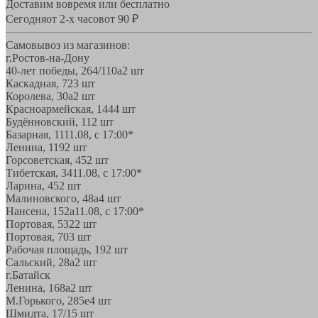
Доставим вовремя или бесплатно
Сегодня
от 2-х часов
от 90 ₽
Самовывоз из магазинов:
г.Ростов-на-Дону
40-лет победы, 264/110а
2 шт
Каскадная, 72
3 шт
Королева, 30а
2 шт
Красноармейская, 144
4 шт
Будённовский, 11
2 шт
Базарная, 11
11.08, с 17:00*
Ленина, 119
2 шт
Горсоветская, 45
2 шт
Тибетская, 34
11.08, с 17:00*
Ларина, 45
2 шт
Малиновского, 48а
4 шт
Нансена, 152а
11.08, с 17:00*
Портовая, 532
2 шт
Портовая, 70
3 шт
Рабочая площадь, 19
2 шт
Сальский, 28a
2 шт
г.Батайск
Ленина, 168а
2 шт
М.Горького, 285е
4 шт
Шмидта, 17/1
5 шт