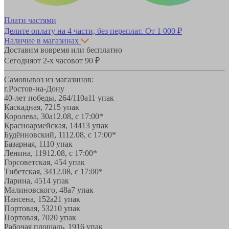
Плати частями
Делите оплату на 4 части, без переплат.
От 1 000 ₽
Наличие в магазинах
Доставим вовремя или бесплатно
Сегодня
от 2-х часов
от 90 ₽
Самовывоз из магазинов:
г.Ростов-на-Дону
40-лет победы, 264/110а
11 упак
Каскадная, 72
15 упак
Королева, 30а
12.08, с 17:00*
Красноармейская, 144
13 упак
Будённовский, 11
12.08, с 17:00*
Базарная, 11
10 упак
Ленина, 119
12.08, с 17:00*
Горсоветская, 45
4 упак
Тибетская, 34
12.08, с 17:00*
Ларина, 45
14 упак
Малиновского, 48а
7 упак
Нансена, 152а
21 упак
Портовая, 532
10 упак
Портовая, 70
20 упак
Рабочая площадь, 19
16 упак