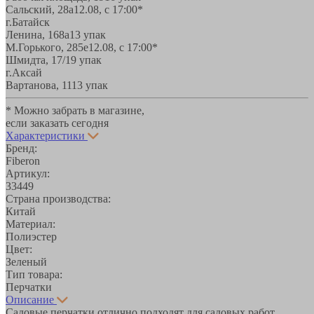
Сальский, 28a
12.08, с 17:00*
г.Батайск
Ленина, 168а
13 упак
М.Горького, 285е
12.08, с 17:00*
Шмидта, 17/1
9 упак
г.Аксай
Вартанова, 11
13 упак
* Можно забрать в магазине,
если заказать сегодня
Характеристики
Бренд:
Fiberon
Артикул:
33449
Страна производства:
Китай
Материал:
Полиэстер
Цвет:
Зеленый
Тип товара:
Перчатки
Описание
Садовые перчатки отлично подходят для садовых работ,