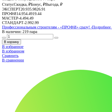
Статус
Скидка, ₽
Бонус, ₽
Выгода, ₽
ЭКСПЕРТ
20.93
5.98
26.91
ПРОФИ
14.95
4.49
19.44
МАСТЕР
-
4.49
4.49
СТАНДАРТ
-
2.99
2.99
Профессиональным строителям -
«ПРОФИ»
сразу!
›
Подробнее 
В наличии: 219 пара
В корзину
В избранное
В избранном
Сравнить
В сравнении