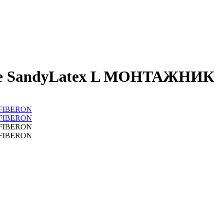
тие SandyLatex L МОНТАЖНИ