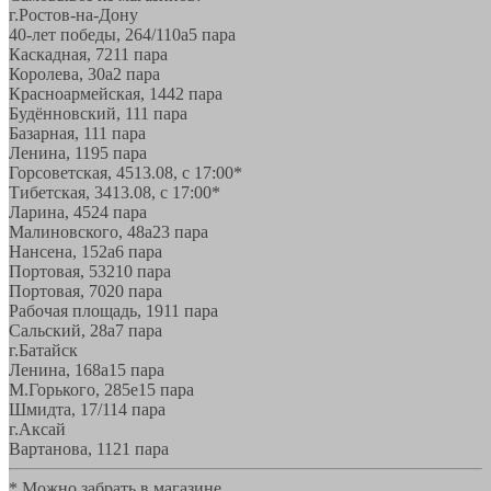
г.Ростов-на-Дону
40-лет победы, 264/110а
5 пара
Каскадная, 72
11 пара
Королева, 30а
2 пара
Красноармейская, 144
2 пара
Будённовский, 11
1 пара
Базарная, 11
1 пара
Ленина, 119
5 пара
Горсоветская, 45
13.08, с 17:00*
Тибетская, 34
13.08, с 17:00*
Ларина, 45
24 пара
Малиновского, 48а
23 пара
Нансена, 152а
6 пара
Портовая, 532
10 пара
Портовая, 70
20 пара
Рабочая площадь, 19
11 пара
Сальский, 28a
7 пара
г.Батайск
Ленина, 168а
15 пара
М.Горького, 285е
15 пара
Шмидта, 17/1
14 пара
г.Аксай
Вартанова, 11
21 пара
* Можно забрать в магазине,