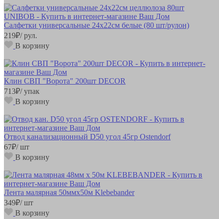
Салфетки универсальные 24х22см белые (80 шт/рулон)
219
₽
/ рул.
В корзину
Клин СВП "Ворота" 200шт DECOR
713
₽
/ упак
В корзину
Отвод канализационный D50 угол 45гр Ostendorf
67
₽
/ шт
В корзину
Лента малярная 50ммх50м Klebebander
349
₽
/ шт
В корзину