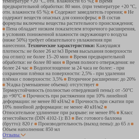
температуре +20 °С, отн. влажности 65 %);
Время
предварительной обработки: 80 мин. (при температуре +20 °С,
отн. влажности 65 %);
Содержит замедлитель горения;
Не
содержит веществ опасных для озоносферы;
В состав
формулы включены вещества растительного происхождения;
Пена обладает низким показателем вторичного расширения,
в условиях пониженной влажности окружающего воздуха
(ниже 50%) требует обязательного увлажнения при
нанесении.
Технические характеристики:
Кажущаяся
плотность: не более 26 кг/м3 Время высыхания поверхности
(на отлип): не более 15–20 мин
Время предварительной
обработки: не более 80 мин
Время полного отверждения: не
более 24 час
Водопоглощение за 24 часа не более: - при
сохранении плёнки на поверхности: 2,5% - при удалении
плёнки с поверхности: 3,5%
Вторичное расширение: до 20%
Усадка (уменьшение объема): отсутствует
Термоустойчивость (полностью отвердевшей пены): от -50°С
до +90°С
Прочность при растяжении при 10% линейной
деформации: не менее 80 кН/м2
Прочность при сжатии при
10% линейной деформации: не менее 40 кН/м2
Относительное удлинение при разрыве: не менее 8%
Класс
огнестойкости (DIN 4102-1): B3
Вес готового баллона
(брутто): 820 г
Производительность (выход пены): до 65 л
Объем наполнения: 850 мл
Отзывы