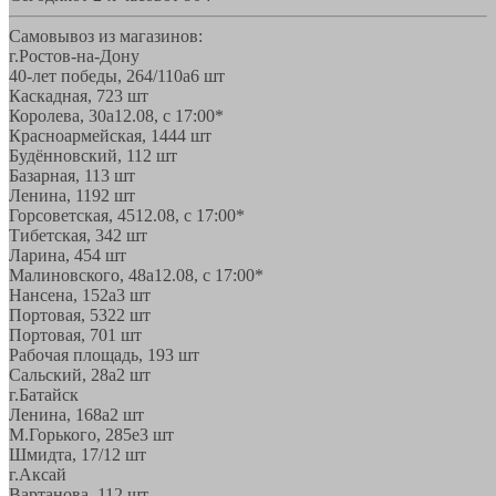
Самовывоз из магазинов:
г.Ростов-на-Дону
40-лет победы, 264/110а
6 шт
Каскадная, 72
3 шт
Королева, 30а
12.08, с 17:00*
Красноармейская, 144
4 шт
Будённовский, 11
2 шт
Базарная, 11
3 шт
Ленина, 119
2 шт
Горсоветская, 45
12.08, с 17:00*
Тибетская, 34
2 шт
Ларина, 45
4 шт
Малиновского, 48а
12.08, с 17:00*
Нансена, 152а
3 шт
Портовая, 532
2 шт
Портовая, 70
1 шт
Рабочая площадь, 19
3 шт
Сальский, 28a
2 шт
г.Батайск
Ленина, 168а
2 шт
М.Горького, 285е
3 шт
Шмидта, 17/1
2 шт
г.Аксай
Вартанова, 11
2 шт