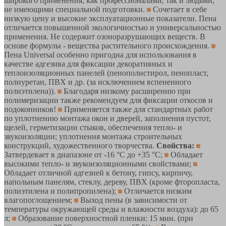
широкого применения, как профессионалами, так и людьми,
не имеющими специальной подготовки.
Сочетает в себе
низкую цену и высокие эксплуатационные показатели. Пена
отличается повышенной экологичностью и универсальностью
применения. Не содержит озоноразрушающих веществ. В
основе формулы - вещества растительного происхождения.
Пена Universal особенно пригодна для использования в
качестве адгезива для фиксации декоративных и
теплоизоляционных панелей (пенополистирол, пенопласт,
полиуретан, ПВХ и др. (за исключением вспененного
полиэтилена)).
Благодаря низкому расширению при
полимеризации также рекомендуем для фиксации откосов и
подоконников!
Применяется также для стандартных работ
по уплотнению монтажа окон и дверей, заполнения пустот,
щелей, герметизации стыков, обеспечения тепло- и
звукоизоляции; уплотнения монтажа строительных
конструкций, художественного творчества.
Свойства:
Затвердевает в диапазоне от -16 °С до +35 °С;
Обладает
высокими тепло- и звукоизоляционными свойствами;
Обладает отличной адгезией к бетону, гипсу, кирпичу,
напольным панелям, стеклу, дереву, ПВХ (кроме фторопласта,
полиэтилена и полипропилена);
Отличается низким
влагопоглощением;
Выход пены (в зависимости от
температуры окружающей среды и влажности воздуха): до 65
л;
Образование поверхностной пленки: 15 мин. (при