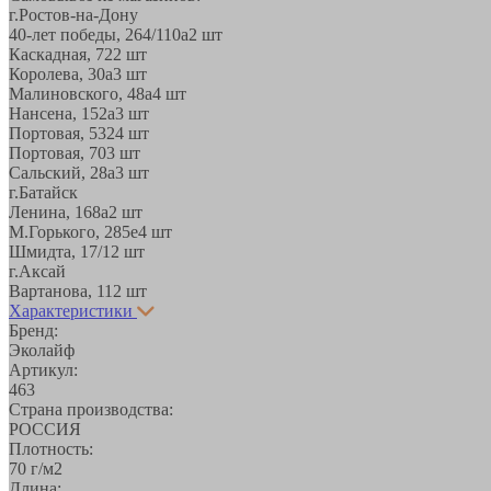
г.Ростов-на-Дону
40-лет победы, 264/110а
2 шт
Каскадная, 72
2 шт
Королева, 30а
3 шт
Малиновского, 48а
4 шт
Нансена, 152а
3 шт
Портовая, 532
4 шт
Портовая, 70
3 шт
Сальский, 28a
3 шт
г.Батайск
Ленина, 168а
2 шт
М.Горького, 285е
4 шт
Шмидта, 17/1
2 шт
г.Аксай
Вартанова, 11
2 шт
Характеристики
Бренд:
Эколайф
Артикул:
463
Страна производства:
РОССИЯ
Плотность:
70 г/м2
Длина: