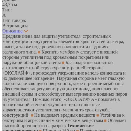
43,75 м
Тип:
A
Тип товара:
Ветрозащита
Описание
Предназначена для защиты утеплителя, строительных
конструкций и внутренних элементов крыш и стен от ветра,
влаги, а также подкровельного конденсата в зданиях
различного типа.
Крепить мембрану следует с внешней
стороны утеплителя под кровельным покрытием или
наружной облицовкой стены
Благодаря шероховатой
антиконденсатной структуре внутренней стороны
«ЭКОЛАЙФ», происходит удерживание капель конденсата и
их дальнейшее испарение. Наружная сторона имеет гладкую
водоотталкивающую поверхность,такое строение мембраны
обеспечивает защиту конструкции от попадания влаги из
внешней среды и способствует выветриванию водяных паров
из утеплителя. Помимо этого, «ЭКОЛАЙФ А» помогает в
значительной степени улучшить теплозащитные
характеристики утеплителя и увеличить срок службы
конструкций.
Не выделяет вредных веществ
Устойчива к
бактериям и агрессивным химическим веществам
Обладает
высокой прочностью на разрыв
Технические
характеристики:
Ширина: 160 см
Поверхностная