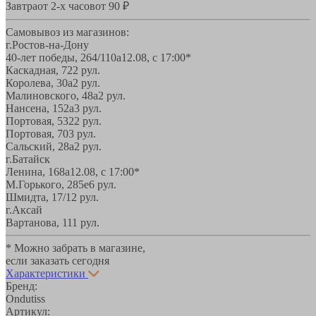
Завтра
от 2-х часов
от 90 ₽
Самовывоз из магазинов:
г.Ростов-на-Дону
40-лет победы, 264/110а
12.08, с 17:00*
Каскадная, 72
2 рул.
Королева, 30а
2 рул.
Малиновского, 48а
2 рул.
Нансена, 152а
3 рул.
Портовая, 532
2 рул.
Портовая, 70
3 рул.
Сальский, 28a
2 рул.
г.Батайск
Ленина, 168а
12.08, с 17:00*
М.Горького, 285е
6 рул.
Шмидта, 17/1
2 рул.
г.Аксай
Вартанова, 11
1 рул.
* Можно забрать в магазине,
если заказать сегодня
Характеристики
Бренд:
Ondutiss
Артикул: