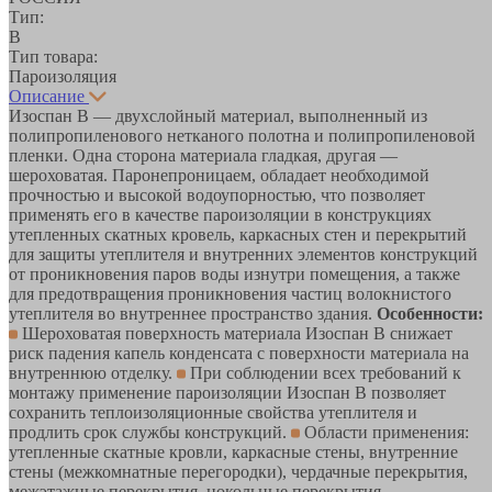
Тип:
B
Тип товара:
Пароизоляция
Описание
Изоспан В — двухслойный материал, выполненный из
полипропиленового нетканого полотна и полипропиленовой
пленки. Одна сторона материала гладкая, другая —
шероховатая. Паронепроницаем, обладает необходимой
прочностью и высокой водоупорностью, что позволяет
применять его в качестве пароизоляции в конструкциях
утепленных скатных кровель, каркасных стен и перекрытий
для защиты утеплителя и внутренних элементов конструкций
от проникновения паров воды изнутри помещения, а также
для предотвращения проникновения частиц волокнистого
утеплителя во внутреннее пространство здания.
Особенности:
Шероховатая поверхность материала Изоспан В снижает
риск падения капель конденсата с поверхности материала на
внутреннюю отделку.
При соблюдении всех требований к
монтажу применение пароизоляции Изоспан В позволяет
сохранить теплоизоляционные свойства утеплителя и
продлить срок службы конструкций.
Области применения:
утепленные скатные кровли, каркасные стены, внутренние
стены (межкомнатные перегородки), чердачные перекрытия,
межэтажные перекрытия, цокольные перекрытия.