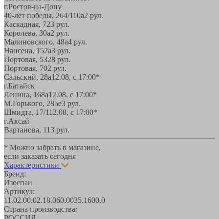
г.Ростов-на-Дону
40-лет победы, 264/110а
2 рул.
Каскадная, 72
3 рул.
Королева, 30а
2 рул.
Малиновского, 48а
4 рул.
Нансена, 152а
3 рул.
Портовая, 532
8 рул.
Портовая, 70
2 рул.
Сальский, 28a
12.08, с 17:00*
г.Батайск
Ленина, 168а
12.08, с 17:00*
М.Горького, 285е
3 рул.
Шмидта, 17/1
12.08, с 17:00*
г.Аксай
Вартанова, 11
3 рул.
* Можно забрать в магазине,
если заказать сегодня
Характеристики
Бренд:
Изоспан
Артикул:
11.02.00.02.18.060.0035.1600.0
Страна производства:
РОССИЯ