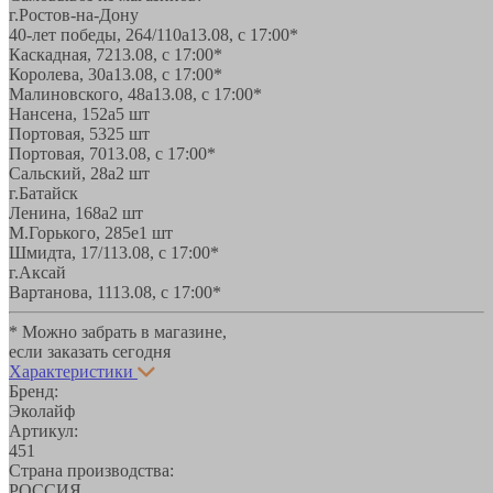
г.Ростов-на-Дону
40-лет победы, 264/110а
13.08, с 17:00*
Каскадная, 72
13.08, с 17:00*
Королева, 30а
13.08, с 17:00*
Малиновского, 48а
13.08, с 17:00*
Нансена, 152а
5 шт
Портовая, 532
5 шт
Портовая, 70
13.08, с 17:00*
Сальский, 28a
2 шт
г.Батайск
Ленина, 168а
2 шт
М.Горького, 285е
1 шт
Шмидта, 17/1
13.08, с 17:00*
г.Аксай
Вартанова, 11
13.08, с 17:00*
* Можно забрать в магазине,
если заказать сегодня
Характеристики
Бренд:
Эколайф
Артикул:
451
Страна производства:
РОССИЯ