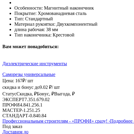
Особенности:
Магнитный наконечник
Покрытие:
Хромованадиевая сталь
Тип:
Стандартный
Материал рукоятки:
Двухкомпонентный
длина рабочая:
38 мм
Тип наконечника:
Крестовой
Вам может понадобиться:
Диэлектрические инструменты
Саморезы универсальные
Цена:
167
₽
/ шт
скидка и бонус до
9.02
₽/ шт
Статус
Скидка, ₽
Бонус, ₽
Выгода, ₽
ЭКСПЕРТ
7.35
1.67
9.02
ПРОФИ
4.84
1.25
6.1
МАСТЕР
-
1.25
1.25
СТАНДАРТ
-
0.84
0.84
Профессиональным строителям -
«ПРОФИ»
сразу!
›
Подробнее 
Под заказ
Доставим до