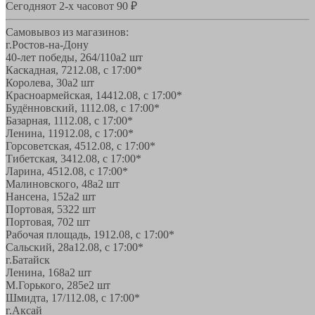
Сегодня
от 2-х часов
от 90 ₽
Самовывоз из магазинов:
г.Ростов-на-Дону
40-лет победы, 264/110а
2 шт
Каскадная, 72
12.08, с 17:00*
Королева, 30а
2 шт
Красноармейская, 144
12.08, с 17:00*
Будённовский, 11
12.08, с 17:00*
Базарная, 11
12.08, с 17:00*
Ленина, 119
12.08, с 17:00*
Горсоветская, 45
12.08, с 17:00*
Тибетская, 34
12.08, с 17:00*
Ларина, 45
12.08, с 17:00*
Малиновского, 48а
2 шт
Нансена, 152а
2 шт
Портовая, 532
2 шт
Портовая, 70
2 шт
Рабочая площадь, 19
12.08, с 17:00*
Сальский, 28a
12.08, с 17:00*
г.Батайск
Ленина, 168а
2 шт
М.Горького, 285е
2 шт
Шмидта, 17/1
12.08, с 17:00*
г.Аксай