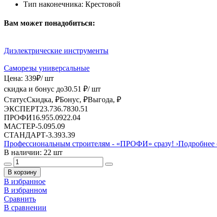
Тип наконечника:
Крестовой
Вам может понадобиться:
Диэлектрические инструменты
Саморезы универсальные
Цена:
339
₽
/ шт
скидка и бонус до
30.51
₽/ шт
Статус
Скидка, ₽
Бонус, ₽
Выгода, ₽
ЭКСПЕРТ
23.73
6.78
30.51
ПРОФИ
16.95
5.09
22.04
МАСТЕР
-
5.09
5.09
СТАНДАРТ
-
3.39
3.39
Профессиональным строителям -
«ПРОФИ»
сразу!
›
Подробнее 
В наличии: 22 шт
В корзину
В избранное
В избранном
Сравнить
В сравнении