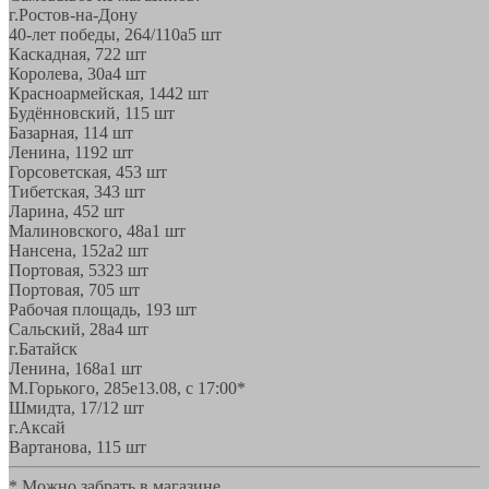
г.Ростов-на-Дону
40-лет победы, 264/110а
5 шт
Каскадная, 72
2 шт
Королева, 30а
4 шт
Красноармейская, 144
2 шт
Будённовский, 11
5 шт
Базарная, 11
4 шт
Ленина, 119
2 шт
Горсоветская, 45
3 шт
Тибетская, 34
3 шт
Ларина, 45
2 шт
Малиновского, 48а
1 шт
Нансена, 152а
2 шт
Портовая, 532
3 шт
Портовая, 70
5 шт
Рабочая площадь, 19
3 шт
Сальский, 28a
4 шт
г.Батайск
Ленина, 168а
1 шт
М.Горького, 285е
13.08, с 17:00*
Шмидта, 17/1
2 шт
г.Аксай
Вартанова, 11
5 шт
* Можно забрать в магазине,