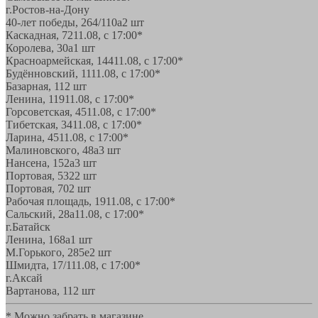
г.Ростов-на-Дону
40-лет победы, 264/110а
2 шт
Каскадная, 72
11.08, с 17:00*
Королева, 30а
1 шт
Красноармейская, 144
11.08, с 17:00*
Будённовский, 11
11.08, с 17:00*
Базарная, 11
2 шт
Ленина, 119
11.08, с 17:00*
Горсоветская, 45
11.08, с 17:00*
Тибетская, 34
11.08, с 17:00*
Ларина, 45
11.08, с 17:00*
Малиновского, 48а
3 шт
Нансена, 152а
3 шт
Портовая, 532
2 шт
Портовая, 70
2 шт
Рабочая площадь, 19
11.08, с 17:00*
Сальский, 28a
11.08, с 17:00*
г.Батайск
Ленина, 168а
1 шт
М.Горького, 285е
2 шт
Шмидта, 17/1
11.08, с 17:00*
г.Аксай
Вартанова, 11
2 шт
* Можно забрать в магазине,