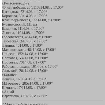
г.Ростов-на-Дону
40-лет победы, 264/110а
14.08, с 17:00*
Каскадная, 72
14.08, с 17:00*
Королева, 30а
14.08, с 17:00*
Красноармейская, 144
14.08, с 17:00*
Будённовский, 11
1 шт
Базарная, 11
14.08, с 17:00*
Ленина, 119
14.08, с 17:00*
Горсоветская, 45
14.08, с 17:00*
Тибетская, 34
14.08, с 17:00*
Ларина, 45
14.08, с 17:00*
Малиновского, 48а
14.08, с 17:00*
Нансена, 152а
14.08, с 17:00*
Портовая, 532
14.08, с 17:00*
Портовая, 70
14.08, с 17:00*
Рабочая площадь, 19
14.08, с 17:00*
Сальский, 28a
14.08, с 17:00*
г.Батайск
Ленина, 168а
14.08, с 17:00*
М.Горького, 285е
14.08, с 17:00*
Шмидта, 17/1
14.08, с 17:00*
г.Аксай
Вартанова, 11
14.08, с 17:00*
* Можно забрать в магазине,