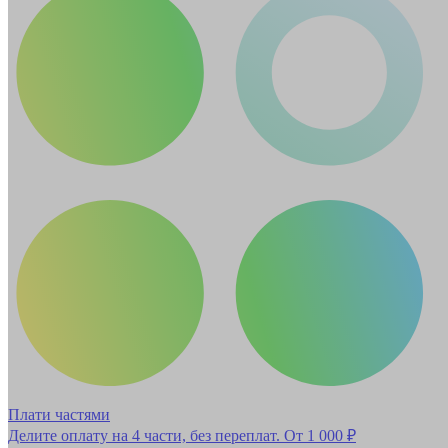
Плати частями
Делите оплату на 4 части, без переплат.
От 1 000 ₽