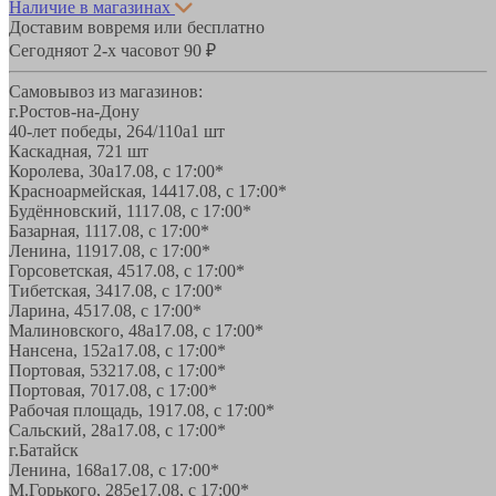
Наличие в магазинах
Доставим вовремя или бесплатно
Сегодня
от 2-х часов
от 90 ₽
Самовывоз из магазинов:
г.Ростов-на-Дону
40-лет победы, 264/110а
1 шт
Каскадная, 72
1 шт
Королева, 30а
17.08, с 17:00*
Красноармейская, 144
17.08, с 17:00*
Будённовский, 11
17.08, с 17:00*
Базарная, 11
17.08, с 17:00*
Ленина, 119
17.08, с 17:00*
Горсоветская, 45
17.08, с 17:00*
Тибетская, 34
17.08, с 17:00*
Ларина, 45
17.08, с 17:00*
Малиновского, 48а
17.08, с 17:00*
Нансена, 152а
17.08, с 17:00*
Портовая, 532
17.08, с 17:00*
Портовая, 70
17.08, с 17:00*
Рабочая площадь, 19
17.08, с 17:00*
Сальский, 28a
17.08, с 17:00*
г.Батайск
Ленина, 168а
17.08, с 17:00*
М.Горького, 285е
17.08, с 17:00*