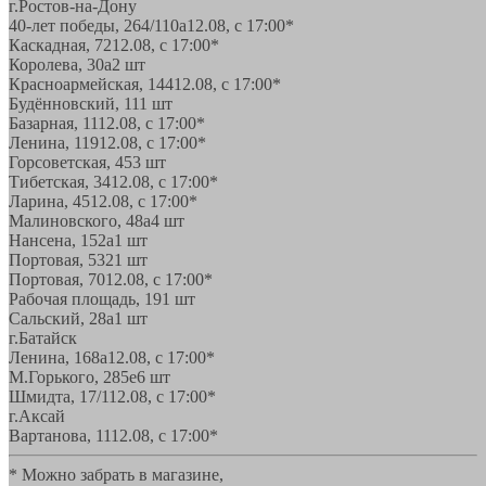
г.Ростов-на-Дону
40-лет победы, 264/110а
12.08, с 17:00*
Каскадная, 72
12.08, с 17:00*
Королева, 30а
2 шт
Красноармейская, 144
12.08, с 17:00*
Будённовский, 11
1 шт
Базарная, 11
12.08, с 17:00*
Ленина, 119
12.08, с 17:00*
Горсоветская, 45
3 шт
Тибетская, 34
12.08, с 17:00*
Ларина, 45
12.08, с 17:00*
Малиновского, 48а
4 шт
Нансена, 152а
1 шт
Портовая, 532
1 шт
Портовая, 70
12.08, с 17:00*
Рабочая площадь, 19
1 шт
Сальский, 28a
1 шт
г.Батайск
Ленина, 168а
12.08, с 17:00*
М.Горького, 285е
6 шт
Шмидта, 17/1
12.08, с 17:00*
г.Аксай
Вартанова, 11
12.08, с 17:00*
* Можно забрать в магазине,