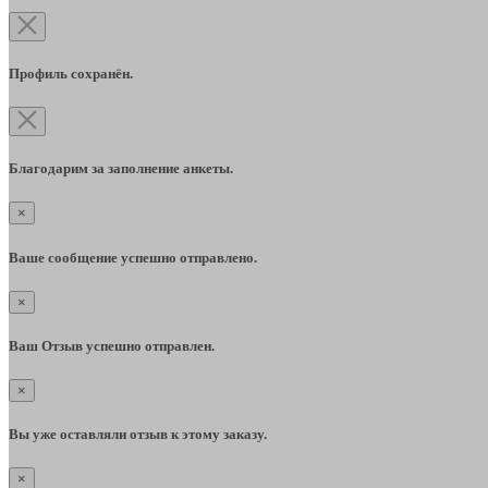
Профиль сохранён.
Благодарим за заполнение анкеты.
×
Ваше сообщение успешно отправлено.
×
Ваш Отзыв успешно отправлен.
×
Вы уже оставляли отзыв к этому заказу.
×