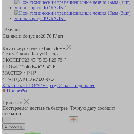
533
₽
/ шт
Скидка и бонус до
28.78
₽/ шт
Клуб покупателей «Ваш Дом»
Статус
Скидка
Бонус
Выгода
ЭКСПЕРТ
23.45 ₽
5.33 ₽
28.78 ₽
ПРОФИ
15.46 ₽
4 ₽
19.45 ₽
МАСТЕР
-
4 ₽
4 ₽
СТАНДАРТ
-
2.67 ₽
2.67 ₽
Как стать «ПРОФИ» сразу!
Узнать подробнее
Привезём
Привезём
Постараемся доставить быстрее. Точную дату сообщит
оператор.
В корзину