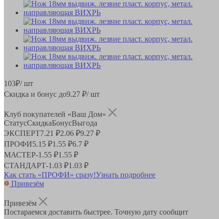
103
₽
/ шт
Скидка и бонус до
9.27
₽/ шт
Клуб покупателей «Ваш Дом»
Статус
Скидка
Бонус
Выгода
ЭКСПЕРТ
7.21 ₽
2.06 ₽
9.27 ₽
ПРОФИ
5.15 ₽
1.55 ₽
6.7 ₽
МАСТЕР
-
1.55 ₽
1.55 ₽
СТАНДАРТ
-
1.03 ₽
1.03 ₽
Как стать «ПРОФИ» сразу!
Узнать подробнее
Привезём
Привезём
Постараемся доставить быстрее. Точную дату сообщит