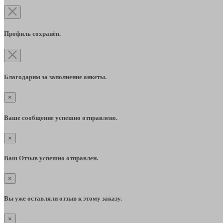
Профиль сохранён.
Благодарим за заполнение анкеты.
×
Ваше сообщение успешно отправлено.
×
Ваш Отзыв успешно отправлен.
×
Вы уже оставляли отзыв к этому заказу.
×