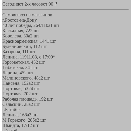
Сегодня
от 2-х часов
от 90 ₽
Самовывоз из магазинов:
г.Ростов-на-Дону
40-лет победы, 264/110а
1 шт
Каскадная, 72
2 шт
Королева, 30а
2 шт
Красноармейская, 144
1 шт
Будённовский, 11
2 шт
Базарная, 11
1 шт
Ленина, 119
11.08, с 17:00*
Горсоветская, 45
2 шт
Тибетская, 34
1 шт
Ларина, 45
2 шт
Малиновского, 48а
2 шт
Нансена, 152а
2 шт
Портовая, 532
4 шт
Портовая, 70
2 шт
Рабочая площадь, 19
2 шт
Сальский, 28a
2 шт
г.Батайск
Ленина, 168а
2 шт
М.Горького, 285е
2 шт
Шмидта, 17/1
2 шт
г.Аксай