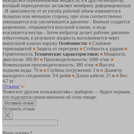
находиться перекачиваемая жидкость, а в другой-вибратор,
который периодически заставляет мембрану деформироваться
- В зависимости от ее изгиба рабочий объем изменяется в
большую или меньшую сторону, при этом соответственно
уменьшается или увеличивается давление - Вначале создается
разрежение, открывается впускной клапан, и вода
всасывается внутрь - Затем вибратор делает рабочее давление
избыточным, в результате жидкость выталкивается через
выпускной клапан наружу
Особенности:
Снабжен
термозащитой
Защита от перегрева
Стойкость к ударам
Герметичность
Технические характеристики:
Мощность
двигателя: 300 Вт
Производительность: 1000 л/час
Номинальная производительность: 380 л/час
Высота
подъема воды: 70 м
Глубина погружения: 3 м
Диаметр
выходного соединения: 3/4 дюйм
Длина кабеля: 25 м
Вес:
4,7 кг
Отзывы
Помогите другим пользователям с выбором — будьте первым,
кто поделится своим мнением об этом товаре.
Оставить отзыв
Оставить отзыв
Ваша оценка *