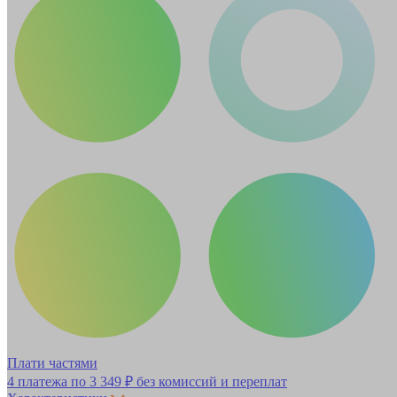
Плати частями
4 платежа по
3 349 ₽
без комиссий и переплат