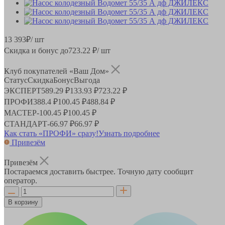
13 393
₽
/ шт
Скидка и бонус до
723.22
₽/ шт
Клуб покупателей «Ваш Дом»
Статус
Скидка
Бонус
Выгода
ЭКСПЕРТ
589.29 ₽
133.93 ₽
723.22 ₽
ПРОФИ
388.4 ₽
100.45 ₽
488.84 ₽
МАСТЕР
-
100.45 ₽
100.45 ₽
СТАНДАРТ
-
66.97 ₽
66.97 ₽
Как стать «ПРОФИ» сразу!
Узнать подробнее
Привезём
Привезём
Постараемся доставить быстрее. Точную дату сообщит
оператор.
В корзину