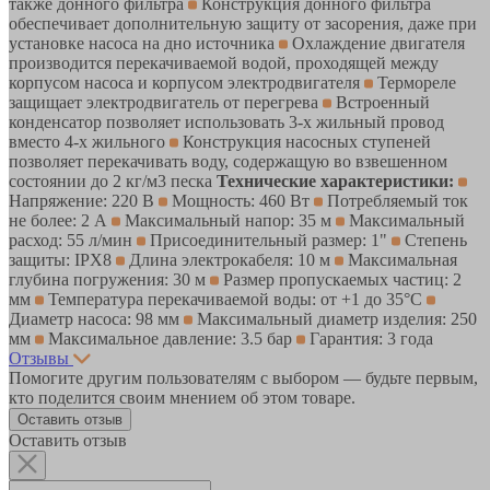
также донного фильтра
Конструкция донного фильтра
обеспечивает дополнительную защиту от засорения, даже при
установке насоса на дно источника
Охлаждение двигателя
производится перекачиваемой водой, проходящей между
корпусом насоса и корпусом электродвигателя
Термореле
защищает электродвигатель от перегрева
Встроенный
конденсатор позволяет использовать 3-х жильный провод
вместо 4-х жильного
Конструкция насосных ступеней
позволяет перекачивать воду, содержащую во взвешенном
состоянии до 2 кг/м3 песка
Технические характеристики:
Напряжение: 220 В
Мощность: 460 Вт
Потребляемый ток
не более: 2 А
Максимальный напор: 35 м
Максимальный
расход: 55 л/мин
Присоединительный размер: 1"
Степень
защиты: IPХ8
Длина электрокабеля: 10 м
Максимальная
глубина погружения: 30 м
Размер пропускаемых частиц: 2
мм
Температура перекачиваемой воды: от +1 до 35°С
Диаметр насоса: 98 мм
Максимальный диаметр изделия: 250
мм
Максимальное давление: 3.5 бар
Гарантия: 3 года
Отзывы
Помогите другим пользователям с выбором — будьте первым,
кто поделится своим мнением об этом товаре.
Оставить отзыв
Оставить отзыв