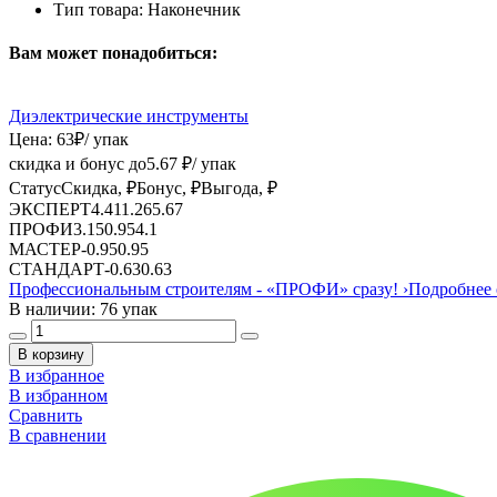
Тип товара:
Наконечник
Вам может понадобиться:
Диэлектрические инструменты
Цена:
63
₽
/ упак
скидка и бонус до
5.67
₽/ упак
Статус
Скидка, ₽
Бонус, ₽
Выгода, ₽
ЭКСПЕРТ
4.41
1.26
5.67
ПРОФИ
3.15
0.95
4.1
МАСТЕР
-
0.95
0.95
СТАНДАРТ
-
0.63
0.63
Профессиональным строителям -
«ПРОФИ»
сразу!
›
Подробнее 
В наличии: 76 упак
В корзину
В избранное
В избранном
Сравнить
В сравнении