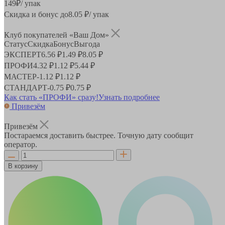
149
₽
/ упак
Скидка и бонус до
8.05
₽/ упак
Клуб покупателей «Ваш Дом»
Статус
Скидка
Бонус
Выгода
ЭКСПЕРТ
6.56 ₽
1.49 ₽
8.05 ₽
ПРОФИ
4.32 ₽
1.12 ₽
5.44 ₽
МАСТЕР
-
1.12 ₽
1.12 ₽
СТАНДАРТ
-
0.75 ₽
0.75 ₽
Как стать «ПРОФИ» сразу!
Узнать подробнее
Привезём
Привезём
Постараемся доставить быстрее. Точную дату сообщит
оператор.
В корзину