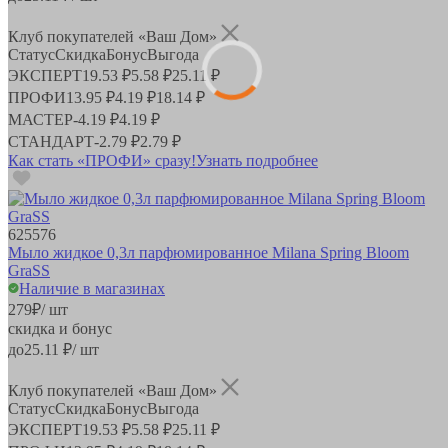
Клуб покупателей «Ваш Дом»
Статус
Скидка
Бонус
Выгода
ЭКСПЕРТ
19.53 ₽
5.58 ₽
25.11 ₽
ПРОФИ
13.95 ₽
4.19 ₽
18.14 ₽
МАСТЕР
-
4.19 ₽
4.19 ₽
СТАНДАРТ
-
2.79 ₽
2.79 ₽
Как стать «ПРОФИ» сразу!
Узнать подробнее
625576
Мыло жидкое 0,3л парфюмированное Milana Spring Bloom
GraSS
Наличие в магазинах
279
₽
/ шт
скидка и бонус
до
25.11
₽/ шт
Клуб покупателей «Ваш Дом»
Статус
Скидка
Бонус
Выгода
ЭКСПЕРТ
19.53 ₽
5.58 ₽
25.11 ₽