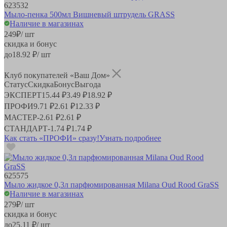
623532
Мыло-пенка 500мл Вишневый штрудель GRASS
Наличие в магазинах
249
₽
/ шт
скидка и бонус
до
18.92
₽/ шт
Клуб покупателей «Ваш Дом»
Статус
Скидка
Бонус
Выгода
ЭКСПЕРТ
15.44 ₽
3.49 ₽
18.92 ₽
ПРОФИ
9.71 ₽
2.61 ₽
12.33 ₽
МАСТЕР
-
2.61 ₽
2.61 ₽
СТАНДАРТ
-
1.74 ₽
1.74 ₽
Как стать «ПРОФИ» сразу!
Узнать подробнее
625575
Мыло жидкое 0,3л парфюмированная Milana Oud Rood GraSS
Наличие в магазинах
279
₽
/ шт
скидка и бонус
до
25.11
₽/ шт