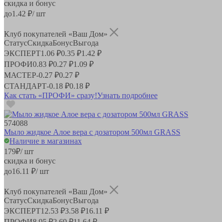
скидка и бонус
до
1.42
₽/ шт
Клуб покупателей «Ваш Дом»
Статус
Скидка
Бонус
Выгода
ЭКСПЕРТ
1.06 ₽
0.35 ₽
1.42 ₽
ПРОФИ
0.83 ₽
0.27 ₽
1.09 ₽
МАСТЕР
-
0.27 ₽
0.27 ₽
СТАНДАРТ
-
0.18 ₽
0.18 ₽
Как стать «ПРОФИ» сразу!
Узнать подробнее
574088
Мыло жидкое Алое вера с дозатором 500мл GRASS
Наличие в магазинах
179
₽
/ шт
скидка и бонус
до
16.11
₽/ шт
Клуб покупателей «Ваш Дом»
Статус
Скидка
Бонус
Выгода
ЭКСПЕРТ
12.53 ₽
3.58 ₽
16.11 ₽
ПРОФИ
8.95 ₽
2.69 ₽
11.64 ₽