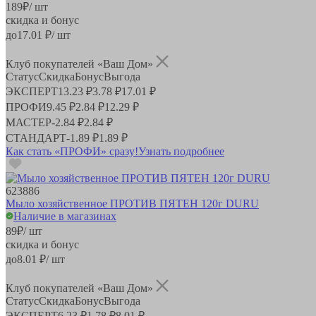
189
₽
/ шт
скидка и бонус
до
17.01
₽/ шт
Клуб покупателей «Ваш Дом»
Статус
Скидка
Бонус
Выгода
ЭКСПЕРТ
13.23 ₽
3.78 ₽
17.01 ₽
ПРОФИ
9.45 ₽
2.84 ₽
12.29 ₽
МАСТЕР
-
2.84 ₽
2.84 ₽
СТАНДАРТ
-
1.89 ₽
1.89 ₽
Как стать «ПРОФИ» сразу!
Узнать подробнее
623886
Mыло хозяйственное ПРОТИВ ПЯТЕН 120г DURU
Наличие в магазинах
89
₽
/ шт
скидка и бонус
до
8.01
₽/ шт
Клуб покупателей «Ваш Дом»
Статус
Скидка
Бонус
Выгода
ЭКСПЕРТ
6.23 ₽
1.78 ₽
8.01 ₽