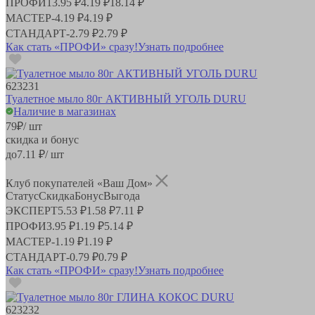
ПРОФИ
13.95 ₽
4.19 ₽
18.14 ₽
МАСТЕР
-
4.19 ₽
4.19 ₽
СТАНДАРТ
-
2.79 ₽
2.79 ₽
Как стать «ПРОФИ» сразу!
Узнать подробнее
623231
Туалетное мыло 80г АКТИВНЫЙ УГОЛЬ DURU
Наличие в магазинах
79
₽
/ шт
скидка и бонус
до
7.11
₽/ шт
Клуб покупателей «Ваш Дом»
Статус
Скидка
Бонус
Выгода
ЭКСПЕРТ
5.53 ₽
1.58 ₽
7.11 ₽
ПРОФИ
3.95 ₽
1.19 ₽
5.14 ₽
МАСТЕР
-
1.19 ₽
1.19 ₽
СТАНДАРТ
-
0.79 ₽
0.79 ₽
Как стать «ПРОФИ» сразу!
Узнать подробнее
623232