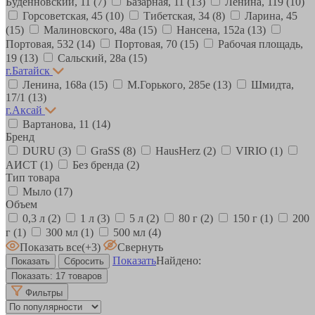
Будённовский, 11
(7)
Базарная, 11
(13)
Ленина, 119
(10)
Горсоветская, 45
(10)
Тибетская, 34
(8)
Ларина, 45
(15)
Малиновского, 48а
(15)
Нансена, 152а
(13)
Портовая, 532
(14)
Портовая, 70
(15)
Рабочая площадь,
19
(13)
Сальский, 28a
(15)
г.Батайск
Ленина, 168а
(15)
М.Горького, 285е
(13)
Шмидта,
17/1
(13)
г.Аксай
Вартанова, 11
(14)
Бренд
DURU
(3)
GraSS
(8)
HausHerz
(2)
VIRIO
(1)
АИСТ
(1)
Без бренда
(2)
Тип товара
Мыло
(17)
Объем
0,3 л
(2)
1 л
(3)
5 л
(2)
80 г
(2)
150 г
(1)
200
г
(1)
300 мл
(1)
500 мл
(4)
Показать все
(+3)
Свернуть
Показать
Найдено:
Показать:
17 товаров
Фильтры