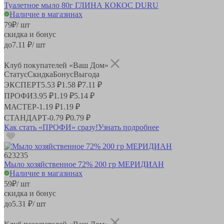
Туалетное мыло 80г ГЛИНА КОКОС DURU
Наличие в магазинах
79
₽
/ шт
скидка и бонус
до
7.11
₽/ шт
Клуб покупателей «Ваш Дом»
Статус
Скидка
Бонус
Выгода
ЭКСПЕРТ
5.53 ₽
1.58 ₽
7.11 ₽
ПРОФИ
3.95 ₽
1.19 ₽
5.14 ₽
МАСТЕР
-
1.19 ₽
1.19 ₽
СТАНДАРТ
-
0.79 ₽
0.79 ₽
Как стать «ПРОФИ» сразу!
Узнать подробнее
623235
Мыло хозяйственное 72% 200 гр МЕРИДИАН
Наличие в магазинах
59
₽
/ шт
скидка и бонус
до
5.31
₽/ шт