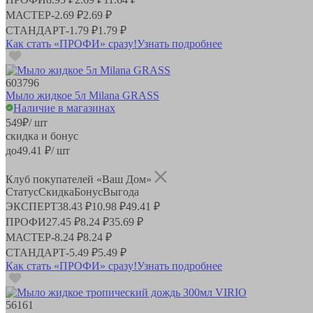
МАСТЕР
-
2.69 ₽
2.69 ₽
СТАНДАРТ
-
1.79 ₽
1.79 ₽
Как стать «ПРОФИ» сразу!
Узнать подробнее
603796
Мыло жидкое 5л Milana GRASS
Наличие в магазинах
549
₽
/ шт
скидка и бонус
до
49.41
₽/ шт
Клуб покупателей «Ваш Дом»
Статус
Скидка
Бонус
Выгода
ЭКСПЕРТ
38.43 ₽
10.98 ₽
49.41 ₽
ПРОФИ
27.45 ₽
8.24 ₽
35.69 ₽
МАСТЕР
-
8.24 ₽
8.24 ₽
СТАНДАРТ
-
5.49 ₽
5.49 ₽
Как стать «ПРОФИ» сразу!
Узнать подробнее
56161