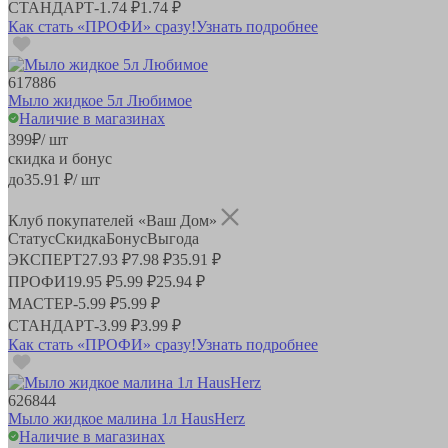
СТАНДАРТ
-
1.74 ₽
1.74 ₽
Как стать «ПРОФИ» сразу!
Узнать подробнее
617886
Мыло жидкое 5л Любимое
Наличие в магазинах
399
₽
/ шт
скидка и бонус
до
35.91
₽/ шт
Клуб покупателей «Ваш Дом»
Статус
Скидка
Бонус
Выгода
ЭКСПЕРТ
27.93 ₽
7.98 ₽
35.91 ₽
ПРОФИ
19.95 ₽
5.99 ₽
25.94 ₽
МАСТЕР
-
5.99 ₽
5.99 ₽
СТАНДАРТ
-
3.99 ₽
3.99 ₽
Как стать «ПРОФИ» сразу!
Узнать подробнее
626844
Мыло жидкое малина 1л HausHerz
Наличие в магазинах