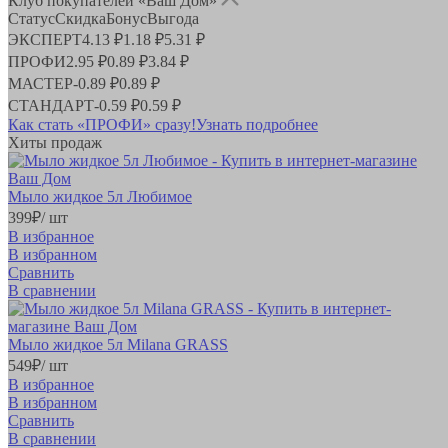
Клуб покупателей «Ваш Дом»
Статус
Скидка
Бонус
Выгода
ЭКСПЕРТ
4.13 ₽
1.18 ₽
5.31 ₽
ПРОФИ
2.95 ₽
0.89 ₽
3.84 ₽
МАСТЕР
-
0.89 ₽
0.89 ₽
СТАНДАРТ
-
0.59 ₽
0.59 ₽
Как стать «ПРОФИ» сразу!
Узнать подробнее
Хиты продаж
Мыло жидкое 5л Любимое
399
₽
/ шт
В избранное
В избранном
Сравнить
В сравнении
Мыло жидкое 5л Milana GRASS
549
₽
/ шт
В избранное
В избранном
Сравнить
В сравнении