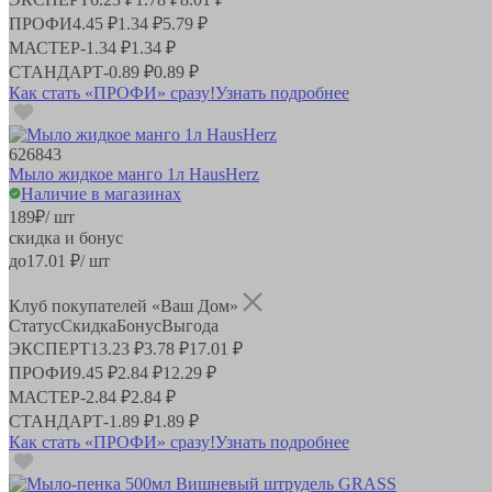
ПРОФИ
4.45 ₽
1.34 ₽
5.79 ₽
МАСТЕР
-
1.34 ₽
1.34 ₽
СТАНДАРТ
-
0.89 ₽
0.89 ₽
Как стать «ПРОФИ» сразу!
Узнать подробнее
626843
Мыло жидкое манго 1л HausHerz
Наличие в магазинах
189
₽
/ шт
скидка и бонус
до
17.01
₽/ шт
Клуб покупателей «Ваш Дом»
Статус
Скидка
Бонус
Выгода
ЭКСПЕРТ
13.23 ₽
3.78 ₽
17.01 ₽
ПРОФИ
9.45 ₽
2.84 ₽
12.29 ₽
МАСТЕР
-
2.84 ₽
2.84 ₽
СТАНДАРТ
-
1.89 ₽
1.89 ₽
Как стать «ПРОФИ» сразу!
Узнать подробнее