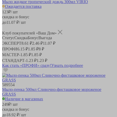
Мыло жидкое тропический дождь 300мл VIRIO
Ожидается поставка
123
₽
/ шт
скидка и бонус
до
11.07
₽/ шт
Клуб покупателей «Ваш Дом»
Статус
Скидка
Бонус
Выгода
ЭКСПЕРТ
8.61 ₽
2.46 ₽
11.07 ₽
ПРОФИ
6.15 ₽
1.85 ₽
8 ₽
МАСТЕР
-
1.85 ₽
1.85 ₽
СТАНДАРТ
-
1.23 ₽
1.23 ₽
Как стать «ПРОФИ» сразу!
Узнать подробнее
589554
Мыло-пенка 500мл Сливочно-фисташковое мороженое
GRASS
Наличие в магазинах
249
₽
/ шт
скидка и бонус
до
18.92
₽/ шт