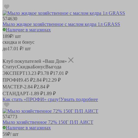
574630
Мыло жидкое хозяйственное с маслом кедра 1л GRASS
Наличие в магазинах
189
₽
/ шт
скидка и бонус
до
17.01
₽/ шт
Клуб покупателей «Ваш Дом»
Статус
Скидка
Бонус
Выгода
ЭКСПЕРТ
13.23 ₽
3.78 ₽
17.01 ₽
ПРОФИ
9.45 ₽
2.84 ₽
12.29 ₽
МАСТЕР
-
2.84 ₽
2.84 ₽
СТАНДАРТ
-
1.89 ₽
1.89 ₽
Как стать «ПРОФИ» сразу!
Узнать подробнее
574773
Мыло хозяйственное 72% 150Г П/П АИСТ
Наличие в магазинах
59
₽
/ шт