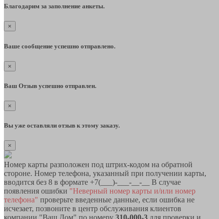
Благодарим за заполнение анкеты.
×
Ваше сообщение успешно отправлено.
×
Ваш Отзыв успешно отправлен.
×
Вы уже оставляли отзыв к этому заказу.
×
Номер карты разположен под штрих-кодом на обратной
стороне. Номер телефона, указанный при получении карты,
вводится без 8 в формате +7(___)-___-__-__ В случае
появления ошибки
"Неверный номер карты и/или номер
телефона"
проверьте введенные данные, если ошибка не
исчезает, позвоните в центр обслуживания клиентов
компании "Ваш Дом" по номеру
310-000-3
для проверки и