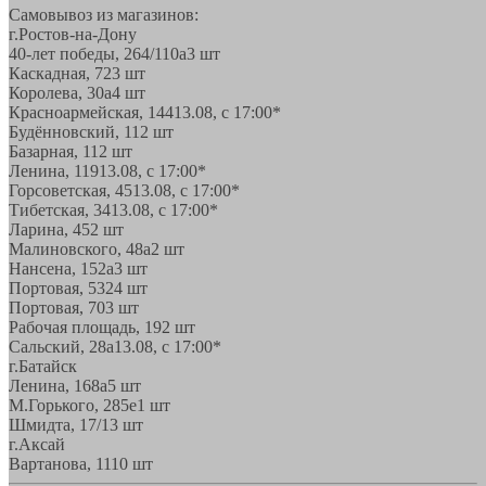
Самовывоз из магазинов:
г.Ростов-на-Дону
40-лет победы, 264/110а
3 шт
Каскадная, 72
3 шт
Королева, 30а
4 шт
Красноармейская, 144
13.08, с 17:00*
Будённовский, 11
2 шт
Базарная, 11
2 шт
Ленина, 119
13.08, с 17:00*
Горсоветская, 45
13.08, с 17:00*
Тибетская, 34
13.08, с 17:00*
Ларина, 45
2 шт
Малиновского, 48а
2 шт
Нансена, 152а
3 шт
Портовая, 532
4 шт
Портовая, 70
3 шт
Рабочая площадь, 19
2 шт
Сальский, 28a
13.08, с 17:00*
г.Батайск
Ленина, 168а
5 шт
М.Горького, 285е
1 шт
Шмидта, 17/1
3 шт
г.Аксай
Вартанова, 11
10 шт