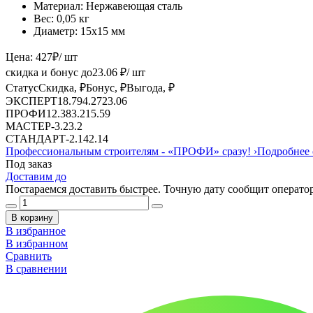
Материал:
Нержавеющая сталь
Вес:
0,05 кг
Диаметр:
15х15 мм
Цена:
427
₽
/ шт
скидка и бонус до
23.06
₽/ шт
Статус
Скидка, ₽
Бонус, ₽
Выгода, ₽
ЭКСПЕРТ
18.79
4.27
23.06
ПРОФИ
12.38
3.2
15.59
МАСТЕР
-
3.2
3.2
СТАНДАРТ
-
2.14
2.14
Профессиональным строителям -
«ПРОФИ»
сразу!
›
Подробнее 
Под заказ
Доставим до
Постараемся доставить быстрее. Точную дату сообщит оператор
В корзину
В избранное
В избранном
Сравнить
В сравнении