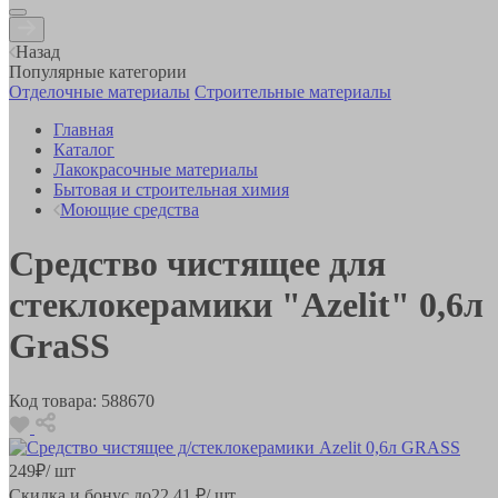
Назад
Популярные категории
Отделочные материалы
Строительные материалы
Главная
Каталог
Лакокрасочные материалы
Бытовая и строительная химия
Моющие средства
Средство чистящее для
стеклокерамики "Azelit" 0,6л
GraSS
Код товара:
588670
249
₽
/ шт
Скидка и бонус до
22.41
₽/ шт