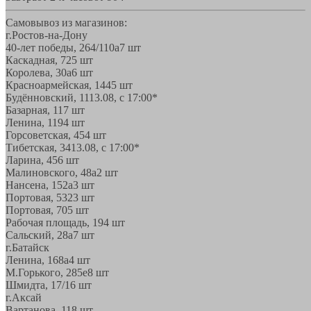
Самовывоз из магазинов:
г.Ростов-на-Дону
40-лет победы, 264/110а
7 шт
Каскадная, 72
5 шт
Королева, 30а
6 шт
Красноармейская, 144
5 шт
Будённовский, 11
13.08, с 17:00*
Базарная, 11
7 шт
Ленина, 119
4 шт
Горсоветская, 45
4 шт
Тибетская, 34
13.08, с 17:00*
Ларина, 45
6 шт
Малиновского, 48а
2 шт
Нансена, 152а
3 шт
Портовая, 532
3 шт
Портовая, 70
5 шт
Рабочая площадь, 19
4 шт
Сальский, 28a
7 шт
г.Батайск
Ленина, 168а
4 шт
М.Горького, 285е
8 шт
Шмидта, 17/1
6 шт
г.Аксай
Вартанова, 11
8 шт