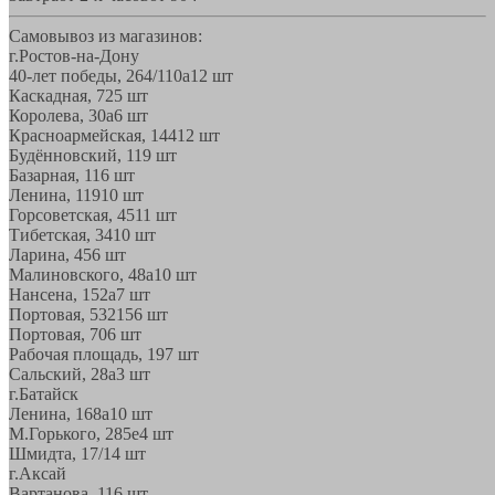
Самовывоз из магазинов:
г.Ростов-на-Дону
40-лет победы, 264/110а
12 шт
Каскадная, 72
5 шт
Королева, 30а
6 шт
Красноармейская, 144
12 шт
Будённовский, 11
9 шт
Базарная, 11
6 шт
Ленина, 119
10 шт
Горсоветская, 45
11 шт
Тибетская, 34
10 шт
Ларина, 45
6 шт
Малиновского, 48а
10 шт
Нансена, 152а
7 шт
Портовая, 532
156 шт
Портовая, 70
6 шт
Рабочая площадь, 19
7 шт
Сальский, 28a
3 шт
г.Батайск
Ленина, 168а
10 шт
М.Горького, 285е
4 шт
Шмидта, 17/1
4 шт
г.Аксай
Вартанова, 11
6 шт