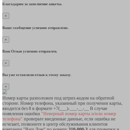
Благодарим за заполнение анкеты.
×
Ваше сообщение успешно отправлено.
×
Ваш Отзыв успешно отправлен.
×
Вы уже оставляли отзыв к этому заказу.
×
Номер карты разположен под штрих-кодом на обратной
стороне. Номер телефона, указанный при получении карты,
вводится без 8 в формате +7(___)-___-__-__ В случае
появления ошибки
"Неверный номер карты и/или номер
телефона"
проверьте введенные данные, если ошибка не
исчезает, позвоните в центр обслуживания клиентов
компании "Ваш Дом" по номеру
310-000-3
для проверки и