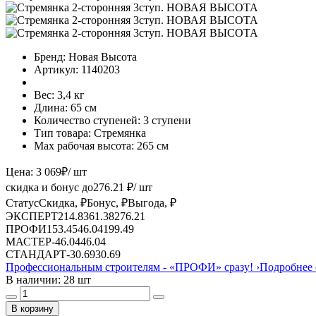
Бренд:
Новая Высота
Артикул:
1140203
Вес:
3,4 кг
Длина:
65 см
Количество ступеней:
3 ступени
Тип товара:
Стремянка
Max рабочая высота:
265 см
Цена:
3 069
₽
/ шт
скидка и бонус до
276.21
₽/ шт
Статус
Скидка, ₽
Бонус, ₽
Выгода, ₽
ЭКСПЕРТ
214.83
61.38
276.21
ПРОФИ
153.45
46.04
199.49
МАСТЕР
-
46.04
46.04
СТАНДАРТ
-
30.69
30.69
Профессиональным строителям -
«ПРОФИ»
сразу!
›
Подробнее 
В наличии: 28 шт
В корзину